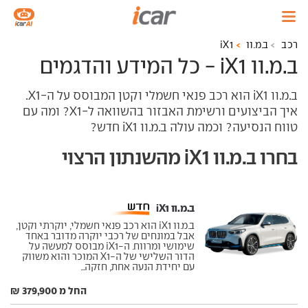
רכב
ב.מ.וו
iX1
ב.מ.וו iX1 - כל המידע והדגמים
ב.מ.וו iX1 הוא רכב פנאי חשמלי וקטן המבוסס על ה-X1.
איך הביצועים ורשימת האבזור בהשוואה ל-X1? ומה עם
טווח הנסיעה? וכמה עולה ב.מ.וו iX1 חדש?
בחרו ב.מ.וו iX1 מהשנתון הרצוי
ב.מ.וו iX1 ‏
ב.מ.וו iX1 הוא רכב פנאי חשמלי, יוקרתי וקטן,
אבל במונחים של רכבי יוקרה מדובר באחד
שימושי ומרווח. ה-iX1 מבוסס למעשה על
הדור השלישי של ה-X1 המוכר והוא משווק
עם יחידת הנעה אחת, חזקה...
החל מ 379,900 ₪