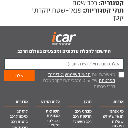
קטגוריה:
רכב שטח
תתי קטגוריות:
פנאי-שטח יוקרתי
קטן
הירשמו לקבלת עדכונים ומבצעים בעולם הרכב
מאשר/ת את
תנאי השימוש
ומדיניות
הפרטיות
של iCar ומסכים/ה לקבל מכם
דברי פרסום.
אודות
תוכן
כלים ומידע
מדורים
מי אנחנו
מבחני רכב
השוואת
ליסינג
מכוניות
תנאי שימוש
חדשות רכב
מימון לרכב
רכב לפי
שאלות
רכב חשמלי
ביטוח רכב
תקציב
נפוצות
טרייד אין