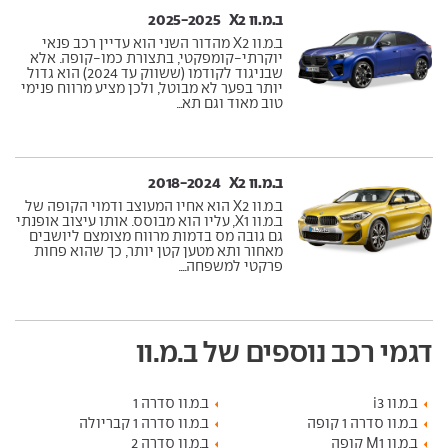
ב.מ.וו X2 ‏ 2025-2025
ב.מ.וו X2 מהדור השני הוא עדיין רכב פנאי
יוקרתי-קומפקטי, בתצורת כמו-קופה. אלא
שבניגוד לקודמו (ששווק עד 2024) הוא גדול
יותר בפער לא מבוטל, ולכן מציע מרווח פנימי
טוב מאוד וגם תא...
ב.מ.וו X2 ‏ 2018-2024
ב.מ.וו X2 הוא אחיו המעוצב ודמוי הקופה של
ב.מ.וו X1, עליו הוא מבוסס. אותו עיצוב אופנתי
גם גובה מס בדמות מרווח מצומצם ליושבים
מאחור ותא מטען קטן יותר, כך שהוא פחות
פרקטי למשפחה....
דגמי רכב נוספים של ב.מ.וו
ב.מ.וו i3
ב.מ.וו סדרה 1
ב.מ.וו סדרה 1 קופה
ב.מ.וו סדרה 1 קבריולה
ב.מ.וו M1 קופה
ב.מ.וו סדרה 2