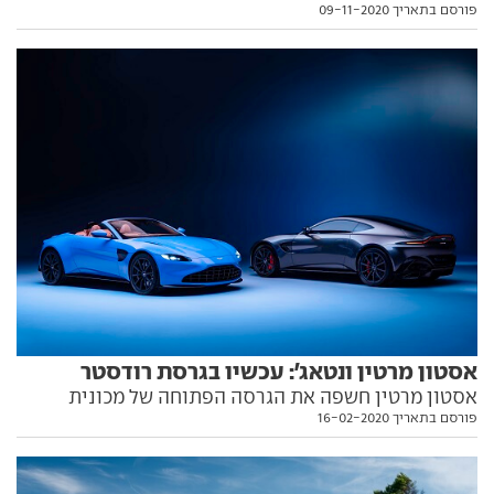
פורסם בתאריך 09-11-2020
רכב הפנאי החדש של המותג המזוהה עם סוכן מס' 007 -
כבר נמצא כאן
אסטון מרטין ונטאג': עכשיו בגרסת רודסטר
אסטון מרטין חשפה את הגרסה הפתוחה של מכונית
פורסם בתאריך 16-02-2020
הספורט הקטנה בהיצע הדגמים. אלינו היא תגיע בסוף
השנה