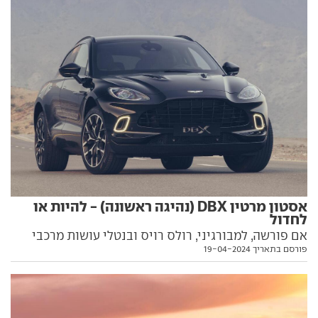
אסטון מרטין DBX (נהיגה ראשונה) - להיות או
לחדול
אם פורשה, למבורגיני, רולס רויס ובנטלי עושות מרכבי
פורסם בתאריך 19-04-2024
פנאי הרבה מאוד כסף, אז למה שגם לאסטון מרטין לא
יהיה אחד שכזה, שיעזור לרפד את קופת המזומנים
הדלילה שלה