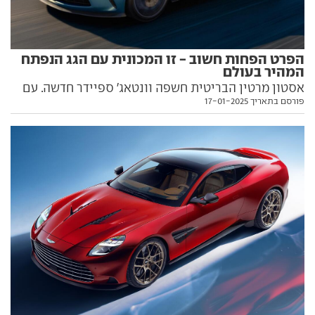
הפרט הפחות חשוב - זו המכונית עם הגג הנפתח
המהיר בעולם
אסטון מרטין הבריטית חשפה וונטאג' ספיידר חדשה. עם
פורסם בתאריך 17-01-2025
הבטחה לביצועים משופרים, יכולת דינמית משודרגת
ומנגנון פתיחת גג המהיר בעולם. הפרטים בפנים