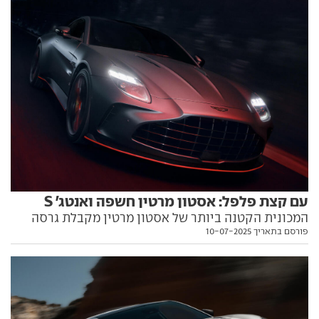
עם קצת פלפל: אסטון מרטין חשפה ואנטג' S
המכונית הקטנה ביותר של אסטון מרטין מקבלת גרסה
פורסם בתאריך 10-07-2025
המבטיחה שדרוג לביצועים וליכולת הדינמית. כל מה
שאתם צריכים לדעת עליה, וגם מתי היא צפויה לנחות כאן,
בפנים