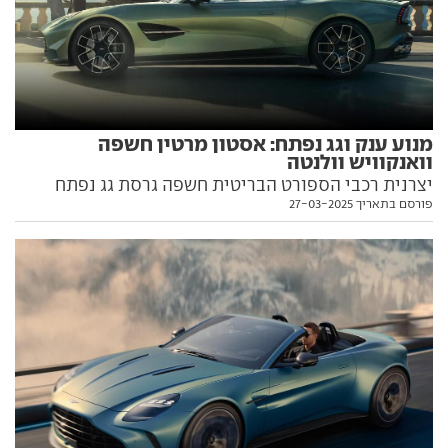
מנוע ענק וגג נפתח: אסטון מרטין חשפה
וואנקוויש וולנטה
יצרנית רכבי הספורט הבריטית חשפה גרסת גג נפתח
פורסם בתאריך 27-03-2025
לוואנקוויש, עם מנוע ענק מלפנים, הנעה מאחור ורוח
בשיער. כל הפרטים, וגם מתי היא צפויה לנחות כאן, בפנים