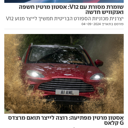
שומרת מסורת עם V12: אסטון מרטין חשפה
ואנקוויש חדשה
יצרנית מכוניות הספורט הבריטית תמשיך לייצר מנוע V12
פורסם בתאריך 04-09-2024
עבור הוואנקוויש החדשה, גרסת קצה ל-DB12. הנה כל מה
שצריך לדעת עליה
אסטון מרטין מפתיעה: רוצה לייצר תואם מרצדס
G קלאס