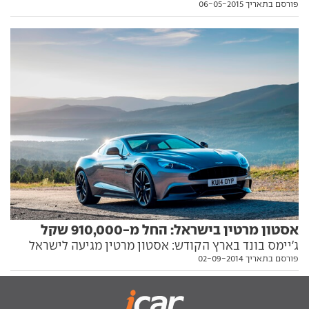
פורסם בתאריך 06-05-2015
הרשמית של הסוכנות הישראלית בהרצליה. כעת אפשר
לשטוף את העיניים בכמה מהמכוניות היפות בעולם, רק
שהמחירים קפצו עד כדי 405 אלף שקלים
אסטון מרטין בישראל: החל מ-910,000 שקל
ג'יימס בונד בארץ הקודש: אסטון מרטין מגיעה לישראל
פורסם בתאריך 02-09-2014
בייבוא סדיר, לראשונה אי פעם. ההזמנות נפתחו ללקוחות,
והמחירון הרשמי פורסם