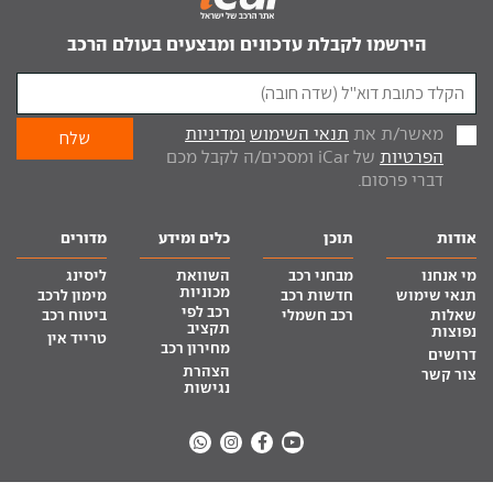
הירשמו לקבלת עדכונים ומבצעים בעולם הרכב
מאשר/ת את
תנאי השימוש
ומדיניות
הפרטיות
של iCar ומסכים/ה לקבל מכם
דברי פרסום.
אודות
תוכן
כלים ומידע
מדורים
מי אנחנו
מבחני רכב
השוואת
ליסינג
מכוניות
תנאי שימוש
חדשות רכב
מימון לרכב
רכב לפי
שאלות
רכב חשמלי
ביטוח רכב
תקציב
נפוצות
טרייד אין
מחירון רכב
דרושים
הצהרת
צור קשר
נגישות