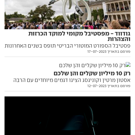
גודווד - מפסטיבל מקומי למוקד הכרזות
והצהרות
פסטיבל הספורט המוטורי הבריטי תופס בשנים האחרונות
פורסם בתאריך 17-07-2023
משקל גדל והולך בקרב חובבי הרכב, ובהתאם זוכה
לחשיבות גדולה מאי פעם בקרב היצרנים. קבלו עוד
חשיפות ייחודיות משם
רק 10 מיליון שקלים והן שלכם
אסטון מרטין וקוניגסג הציגו דגמים מיוחדים עם הרבה
פורסם בתאריך 12-07-2023
בוכנות, הרבה סוסים ותגי מחיר של שמונה ספרות
במונחים מקומיים. הנה כל מה שצריך לדעת עליהם