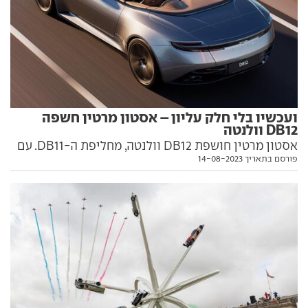
ועכשיו בלי חלק עליון – אסטון מרטין חשפה
DB12 וולנטה
אסטון מרטין חושפת DB12 וולנטה, מחליפת ה-DB11. עם
פורסם בתאריך 14-08-2023
הרבה יותר כוח, הבטחה ליכולת דינמית משודרגת וסביבת
נהג מודרנית משמעותית. הנה כל מה שצריך לדעת עליה