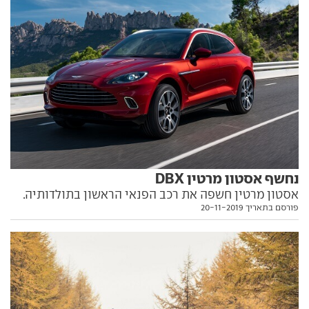
נחשף אסטון מרטין DBX
אסטון מרטין חשפה את רכב הפנאי הראשון בתולדותיה.
פורסם בתאריך 20-11-2019
מהיום ניתן להזמין אותו גם בישראל, במחיר של
1,690,000 שקלים