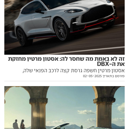
זה לא באמת מה שחסר לה: אסטון מרטין מחזקת
את ה-DBX
אסטון מרטין חשפה גרסת קצה לרכב הפנאי שלה,
פורסם בתאריך 02-05-2025
והחזירה לו את תואר החזק בעולם מסוגו. ואת מי הוא
הדיח מהתואר הלא באמת חשוב הזה? הפרטים בפנים