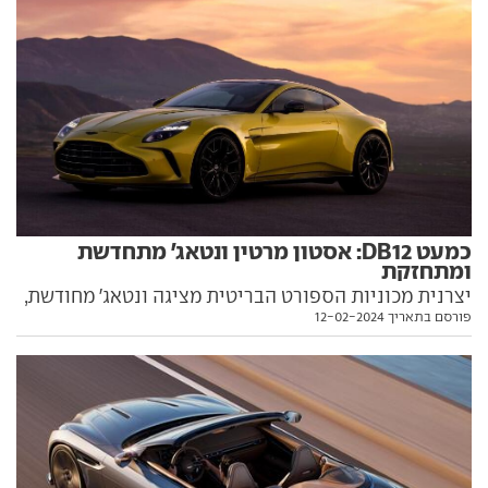
כמעט DB12: אסטון מרטין ונטאג' מתחדשת
ומתחזקת
יצרנית מכוניות הספורט הבריטית מציגה ונטאג' מחודשת,
פורסם בתאריך 12-02-2024
דגם כניסה לעולם המוטורי אקזוטי, שנקשר בעבותות של
יח"צ לסוכן הוד מלכותה 007. החדשות הרעות: ה-V12
הושמד