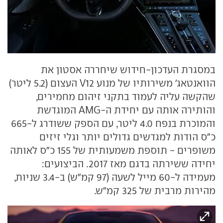
במסגרת העדכון-חידוש שיחררה אסטון את
הוואנטאג' משירותיו של מנוע V12 העצום (5.2 ליטר)
שהקשה עליה לעמוד בתקני זיהום מחמירים,
והותירה אותה עם יחידת ה-AMG המוגדשת
והמוכרת בנפח 4.0 ליטר, עם הספק ששודרג ל-665
כ"ס הודות למגדשים גדולים יותר וגלי זיזים
משופרים - תוספת משמעותית של 155 כ"ס לאותה
יחידה ששירתה בדגם מאז 2017. הביצועים:
מעמידה ל-60 מייל לשעה (97 קמ"ש) ב-3.4 שניות,
מהירות מרבית של 325 קמ"ש.