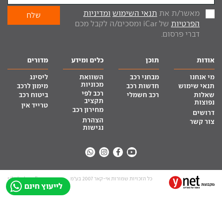
מאשר/ת את
תנאי השימוש
ומדיניות
הפרטיות
של iCar ומסכים/ה לקבל מכם
דברי פרסום.
אודות
תוכן
כלים ומידע
מדורים
מי אנחנו
מבחני רכב
השוואת
ליסינג
מכוניות
תנאי שימוש
חדשות רכב
מימון לרכב
רכב לפי
שאלות
רכב חשמלי
ביטוח רכב
תקציב
נפוצות
טרייד אין
מחירון רכב
דרושים
הצהרת
צור קשר
נגישות
כל הזכויות שמורות אי-קאר 2007 בע”מ
site by tq.soft
לייעוץ חינם