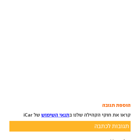
הוספת תגובה
קראו את חוקי הקהילה שלנו ב
תנאי השימוש
של iCar
תגובות לכתבה