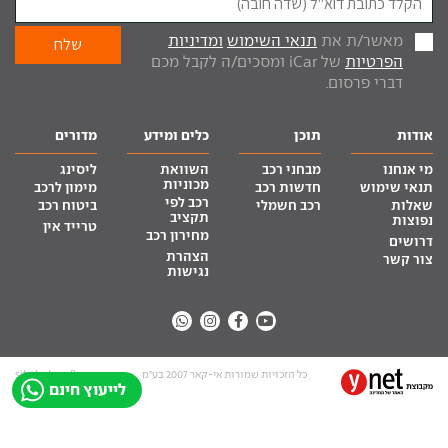
מאשר/ת את
תנאי השימוש
ומדיניות
הפרטיות
של iCar ומסכים/ה לקבל מכם
דברי פרסום.
אודות
תוכן
כלים ומידע
מדורים
מי אנחנו
מבחני רכב
השוואת
ליסינג
מכוניות
תנאי שימוש
חדשות רכב
מימון לרכב
רכב לפי
שאלות
רכב חשמלי
ביטוח רכב
תקציב
נפוצות
טרייד אין
מחירון רכב
דרושים
הצהרת
צור קשר
נגישות
כל הזכויות שמורות אי-קאר 2007 בע”מ
site by tq.soft
לייעוץ חינם