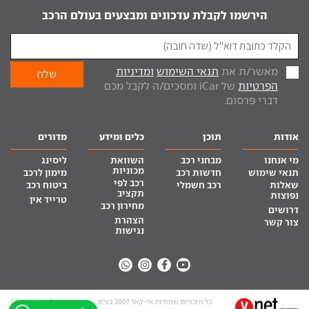
הירשמו לקבלת עדכונים ומבצעים בעולם הרכב
מאשר/ת את
תנאי השימוש
ומדיניות
הפרטיות
של iCar ומסכים/ה לקבל מכם
דברי פרסום.
אודות
תוכן
כלים ומידע
מדורים
מי אנחנו
מבחני רכב
השוואת
ליסינג
מכוניות
תנאי שימוש
חדשות רכב
מימון לרכב
רכב לפי
שאלות
רכב חשמלי
ביטוח רכב
תקציב
נפוצות
טרייד אין
מחירון רכב
דרושים
הצהרת
צור קשר
נגישות
כל הזכויות שמורות אי-קאר 2007 בע”מ
site by tq.soft