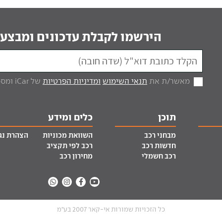
הירשמו לקבלת עדכונים ומבצעי
מאשר/ת את
תנאי השימוש
ומדיניות הפרטיות
של iCar ומסכים/ה לקבל מכם דברי פרסום.
תוכן
כלים ומידע
מבחני רכב
השוואת מכוניות
הצהרת נג
חדשות רכב
רכב לפי תקציב
רכב חשמלי
מחירון רכב
כל הזכויות שמורות אי-קאר 2007 בע”מ