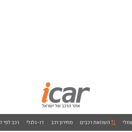
מלי
השוואת רכבים
מחירון רכב
דו-גלגלי
רכב לפי ק