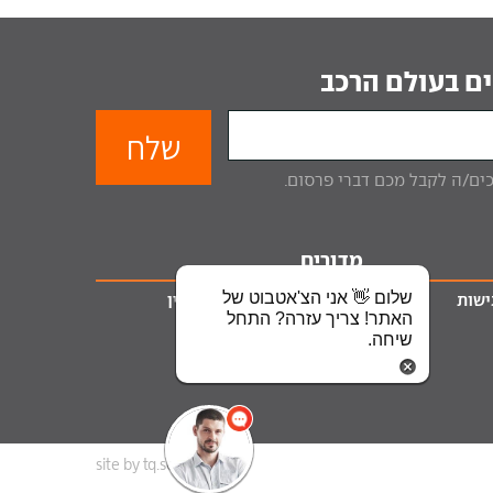
ם בעולם הרכב
מדורים
שלום 👋 אני הצ'אטבוט של
ישות
ליסינג
טרייד אין
האתר! צריך עזרה? התחל
מימון לרכב
שיחה.
ביטוח רכב
site by tq.soft