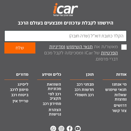
הירשמו לקבלת עדכונים ומבצעים בעולם הרכב
מאשר/ת את
תנאי השימוש
ומדיניות
הפרטיות
של iCar ומסכים/ה לקבל מכם
דברי פרסום.
אודות
תוכן
כלים ומידע
מדורים
מי אנחנו
מבחני רכב
השוואת
ליסינג
מכוניות
תנאי שימוש
חדשות רכב
מימון לרכב
רכב לפי
שאלות
רכב חשמלי
ביטוח רכב
תקציב
נפוצות
טרייד אין
מחירון רכב
דרושים
הצהרת
צור קשר
נגישות