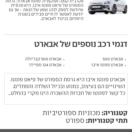
עקרבית קטנה ועוקצנית. פונטו אבארת', גרסת
הספורט של פיאט פונטו איבו, היא מכונית
שיודעת לספק לנהג שפע של הנאה - אך גם
יודעת לאפשר לו חיים סבירים בשגרת
היומיום. בניגוד לאבארט...
דגמי רכב נוספים של אבארט
אבארט 500
אבארט 500 קבריולה
אבארט פונטו איבו
אבארט 124 ספיידר
אבארט פונטו איבו היא גרסת הספורט של פיאט פונטו.
השינויים הם בעיצוב, במנוע ובכיול השלדה והמתלים.
כל קשר לפונטו של חברות ההשכרה הינו מקרי בהחלט...
קטגוריה:
מכוניות ספורטיביות
תתי קטגוריות:
ספורט