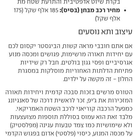
בקרת שיוט אדפטיבית והתרעת שטח מת
מחיר רכב מבחן (בסיס):
185 אלף שקל (175
אלף שקל)
עיצוב ותא נוסעים
אם אתם חובבי מראה קשוח, הביגסטר יקסום לכם
עם יחידות תאורה מרשימות, פגושים ומכסה מנוע
אגרסיביים ופסי גגון בולטים. חבל רק שידיות
פתיחת הדלתות האחוריות מוסלקות במסגרת
החלון - זה מקשה על ילדים.
הטורס מרשים בזכות סבכה קדמית ויחידות תאורה
המזכירות את ג'יפ, זכר לראשית דרכה של סאנגיונג
כמפעל הרכבה קוריאני לרכב השטח האמריקאי.
מלבד זאת הוא עמוס בסוללת תוספות מצועצעות
ולא שימושיות כמו צמד טבעות עגינה (מפלסטיק)
על מכסה המנוע, כיסוי (פלסטי) אדום בפגוש הקדמי