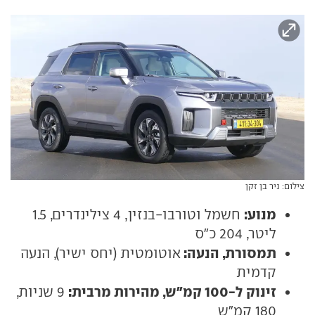
צילום: ניר בן זקן
מנוע:
חשמל וטורבו-בנזין, 4 צילינדרים, 1.5
ליטר, 204 כ"ס
תמסורת, הנעה:
אוטומטית (יחס ישיר), הנעה
קדמית
זינוק ל-100 קמ"ש, מהירות מרבית:
9 שניות,
180 קמ"ש