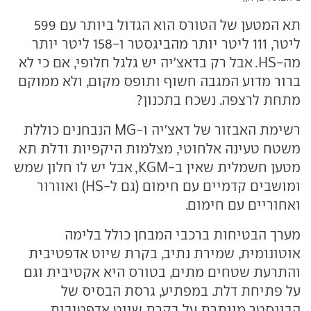
תא המטען של הטורס הוא הגדול ביותר עם 599
ליטר, 111 ליטר יותר מהביגסטר ו-158 ליטר יותר
מה-HS. אבל רק בדאצ'יה יש גלגל חלופי, אם כי לא
ברור מדוע המגבה חשוף ותופס מקום, ולא ממוקם
מתחת לרצפה. נשכח בתכנון?
רשימת האבזור של דאצ'יה ו-MG הנבחנים כוללת
משטח טעינה אלחוטי, מצלמות היקפיות ודלת תא
מטען חשמלית שאין ב-KGM, אבל יש לו חלון שמש
ומושבים קדמיים עם חימום (גם ל-HS) ואוורור
ואחוריים עם חימום.
מערך הבטיחות ברכבי המבחן כולל בלימה
אוטונומית, שמירת נתיב, בקרת שיוט אדפטיבית
והתרעת שטחים מתים, בטורס היא אקטיבית וגם
על פתיחת דלת. במפתיע, גרסת הבסיס של
הביגסטר מוותרת על בקרת שיוט אדפטיבית