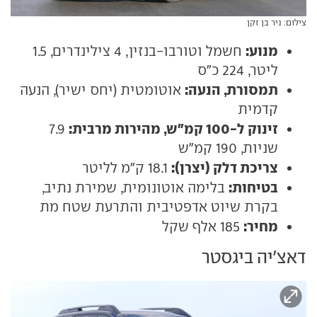
צילום: ניר בן זקן
מנוע:
חשמל וטורבו-בנזין, 4 צילינדרים, 1.5
ליטר, 224 כ"ס
תמסורת, הנעה:
אוטומטית (יחס ישיר), הנעה
קדמית
זינוק ל-100 קמ"ש, מהירות מרבית:
7.9
שניות, 190 קמ"ש
צריכת דלק (יצרן):
18.1 ק"מ לליטר
בטיחות:
בלימה אוטונומית, שמירת נתיב,
בקרת שיוט אדפטיבית והתרעת שטח מת
מחיר:
185 אלף שקל
דאצ'יה ביגסטר