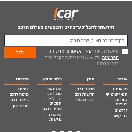
הירשמו לקבלת עדכונים ומבצעים בעולם הרכב
מאשר/ת את
תנאי השימוש
ומדיניות
הפרטיות
של iCar ומסכים/ה לקבל מכם
דברי פרסום.
אודות
תוכן
כלים ומידע
מדורים
מי אנחנו
מבחני רכב
השוואת
ליסינג
מכוניות
תנאי שימוש
חדשות רכב
מימון לרכב
רכב לפי
שאלות
רכב חשמלי
ביטוח רכב
תקציב
נפוצות
טרייד אין
מחירון רכב
דרושים
הצהרת
צור קשר
נגישות