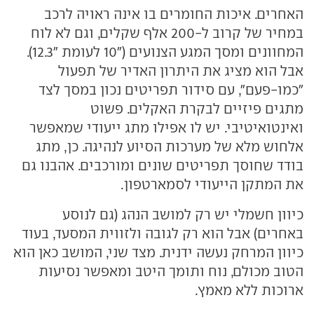
האחרים. איכות החומרים בו אינה ראויה לרכב
במחיר של קרוב ל-200 אלף שקלים, וגם לא לוח
המחוונים ומסך המגע הצנועים ("10 לעומת "12.3).
אבל הוא מציג את היתרון האדיר של תפעול
"כמו-פעם", עם סידור תפריטים נכון במסך לצד
מתגים פיזיים לבקרת האקלים. פשוט
ואינטואיטיבי. יש לו אפילו מתג ייעודי שמאפשר
אלחוש מלא של מערכות הסיוע לנהיגה. כן, מתג
בודד שחוסך תפריטים שונים ומורכבים. אהבנו גם
את המתקן הייעודי לסמארטפון.
כיוון חשמלי יש רק למושב הנהג (גם לנוסע
באחרים) אבל הוא רק לגובה ולזווית המסעד, בעוד
כיוון המרחק נעשה ידנית. מצד שני, המושב כאן הוא
הטוב מכולם, נוח ותומך היטב ומאפשר נסיעות
ארוכות ללא מאמץ.