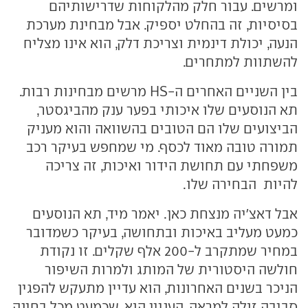
ומרשים. עבור חלק מהלקוחות שדרישותיהם
בסיסיות, זה בהחלט יספיק. אבל מבחינת מערכת
הנעה, יכולת דינמית וצריכת דלק, הוא אינו מצליח
להשתוות למתחרים.
בין השניים האחרים ה-HS מרשים מבחינות רבות.
תא הנוסעים שלו איכותי בפער ענק מהביגסטר,
הביצועים שלו הם הטובים בהשוואה והוא מעניק
תמורה טובה מאוד לכסף. מי שמחפש בעיקר רכב
משפחתי עם תחושת הידור ואיכות, זה צריכה
להיות הבחירה שלו.
אבל דאצ'יה מנצחת כאן. יאמר מיד, תא הנוסעים
כמעט מעליב באיכות ובתחושה, בעיקר כשמדובר
במחיר שמתקרב ל-200 אלף שקלים. זו נקודת
חולשה היסטורית של המותג ולמרות השיפור
הניכר בשנים האחרונות, הוא עדיין מתעקש להפגין
סביבה זולה למראה. העניין הוא, שכמעט מכל בחינה