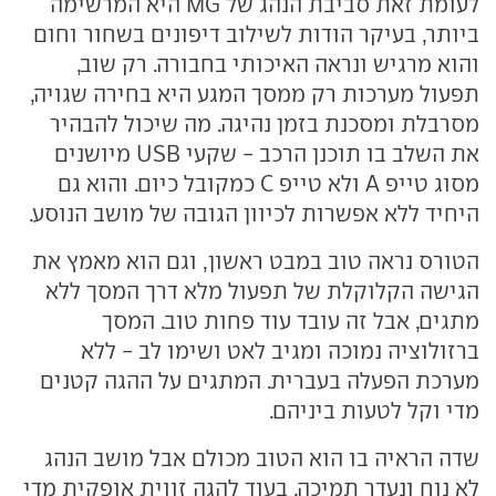
לעומת זאת סביבת הנהג של MG היא המרשימה
ביותר, בעיקר הודות לשילוב דיפונים בשחור וחום
והוא מרגיש ונראה האיכותי בחבורה. רק שוב,
תפעול מערכות רק ממסך המגע היא בחירה שגויה,
מסרבלת ומסכנת בזמן נהיגה. מה שיכול להבהיר
את השלב בו תוכנן הרכב - שקעי USB מיושנים
מסוג טייפ A ולא טייפ C כמקובל כיום. והוא גם
היחיד ללא אפשרות לכיוון הגובה של מושב הנוסע.
הטורס נראה טוב במבט ראשון, וגם הוא מאמץ את
הגישה הקלוקלת של תפעול מלא דרך המסך ללא
מתגים, אבל זה עובד עוד פחות טוב. המסך
ברזולוציה נמוכה ומגיב לאט ושימו לב - ללא
מערכת הפעלה בעברית. המתגים על ההגה קטנים
מדי וקל לטעות ביניהם.
שדה הראיה בו הוא הטוב מכולם אבל מושב הנהג
לא נוח ונעדר תמיכה, בעוד להגה זווית אופקית מדי