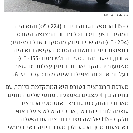
צילום: ניר בן זקן
ל-HS ההספק הגבוה ביותר (224 כ"ס) והוא היה
המהיר ובפער ניכר בכל מבחני התאוצה. הטורס
(204 כ"ס) היה שני בזינוק מהמקום, אבל במפתיע,
בתאוצת ביניים חשובה המדמה עקיפה הוא היה
אחרון, בפער מהביגסטר החלש ממנו (155 כ"ס)
משמעותית. הקוריאני גם הפגין עצלות מורגשת
בעליות ארוכות ואפילו בשיוט מזורז על כביש 6.
מערכת הרגנרציה בטורס היא המתקדמת ביותר, עם
בחירה בין 4 מצבים באמצעות מנופי שליטה נוחים
מאחורי ההגה, כמו גם מצב אוטומטי המתאים
עוצמה לנתוני הרדאר, אם כי הוא לא פועל באופן
חלק. ל-HS שלושה מצבי רגנרציה עם הפעלה
באמצעות מסך המגע ולכן מעבר ביניהם אינו מעשי