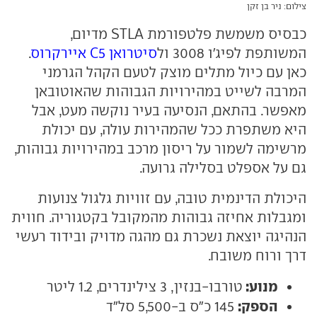
צילום: ניר בן זקן
כבסיס משמשת פלטפורמת STLA מדיום,
המשותפת לפיג'ו 3008 ול
סיטרואן C5 איירקרוס
.
כאן עם כיול מתלים מוצק לטעם הקהל הגרמני
המרבה לשייט במהירויות הגבוהות שהאוטובאן
מאפשר. בהתאם, הנסיעה בעיר נוקשה מעט, אבל
היא משתפרת ככל שהמהירות עולה, עם יכולת
מרשימה לשמור על ריסון מרכב במהירויות גבוהות,
גם על אספלט בסלילה גרועה.
היכולת הדינמית טובה, עם זוויות גלגול צנועות
ומגבלות אחיזה גבוהות מהמקובל בקטגוריה. חווית
הנהיגה יוצאת נשכרת גם מהגה מדויק ובידוד רעשי
דרך ורוח משובח.
מנוע:
טורבו-בנזין, 3 צילינדרים, 1.2 ליטר
הספק:
145 כ"ס ב-5,500 סל"ד