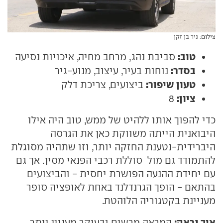
צילום: ניר בן זקן
טוב:
סביבת נהג, מרחב מחיה, איכויות נסיעה
בסדר:
נוחות בעיר, עיצוב, מנוע-גיר
טעון שיפור:
ביצועים, צריכת דלק
ציון:
8
כדי להפוך אותו ללהיט של ממש, טוב היה אילו
היבואנית הייתה משווקת כאן את הגרסה
היברידית-נטענת החזקה יותר, וזו שתהיה מסוגלת
להתמודד גם מול סוללת רכבי הפנאי מסין. אך גם
עם יחידת ההנעה הפושרת יחסית - והביצועים
בהתאם - הופך הגרנדלנד באחת לאופציה סופר
מעניינת בקטגוריה הלוהטת.
איך נראה:
המראה מרשים ובעיקר מעניין יותר