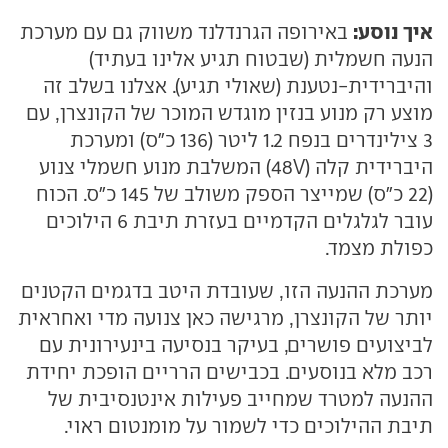
איך נוסע:
באירופה הגרנדלנד משווק גם עם מערכת
הנעה חשמלית (שבטוח תגיע אלינו בעתיד)
והיברידית-נטענת (שאולי תגיע). אצלנו בשלב זה
מוצע רק מנוע בנזין מוגדש המוכר של הקונצרן, עם
3 צילינדרים בנפח 1.2 ליטר (136 כ"ס) ומערכת
היברידית קלה (48V) המשלבת מנוע חשמלי צנוע
(22 כ"ס) שמייצר הספק משולב של 145 כ"ס. הכוח
עובר לגלגלים הקדמיים בעזרת תיבת 6 הילוכים
כפולת מצמד.
מערכת ההנעה הזו, שעובדת היטב בדגמים הקטנים
יותר של הקונצרן, מרגישה כאן צנועה מדי ואחראית
לביצועים פושרים, בעיקר בנסיעה בינעירונית עם
רכב מלא בנוסעים. בכבישים הרריים הופכת יחידת
ההנעה למטרד שמחייב פעילות אינטנסיבית של
תיבת ההילוכים כדי לשמור על מומנטום ראוי.