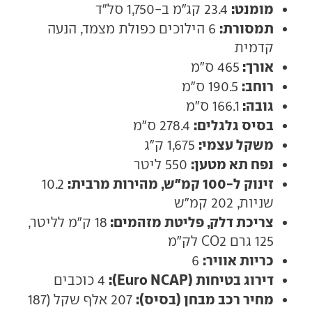
מומנט:
23.4 קג"מ ב-1,750 סל"ד
תמסורת:
6 הילוכים כפולת מצמד, הנעה
קדמית
אורך:
465 ס"מ
רוחב:
190.5 ס"מ
גובה:
166.1 ס"מ
בסיס גלגלים:
278.4 ס"מ
משקל עצמי:
1,675 ק"ג
נפח תא מטען:
550 ליטר
זינוק ל-100 קמ"ש, מהירות מרבית:
10.2
שניות, 202 קמ"ש
צריכת דלק, פליטת מזהמים:
18 ק"מ לליטר,
125 גרם CO2 לק"מ
כריות אוויר:
6
דירוג בטיחות (Euro NCAP):
4 כוכבים
מחיר רכב מבחן (בסיס):
207 אלף שקל (187