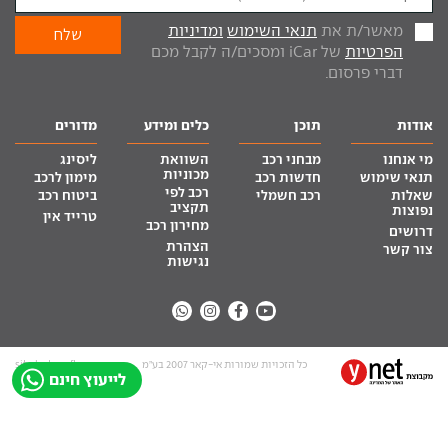
מאשר/ת את
תנאי השימוש
ומדיניות
הפרטיות
של iCar ומסכים/ה לקבל מכם
דברי פרסום.
אודות
תוכן
כלים ומידע
מדורים
מי אנחנו
מבחני רכב
השוואת
ליסינג
מכוניות
תנאי שימוש
חדשות רכב
מימון לרכב
רכב לפי
שאלות
רכב חשמלי
ביטוח רכב
תקציב
נפוצות
טרייד אין
מחירון רכב
דרושים
הצהרת
צור קשר
נגישות
כל הזכויות שמורות אי-קאר 2007 בע”מ
site by tq.soft
לייעוץ חינם