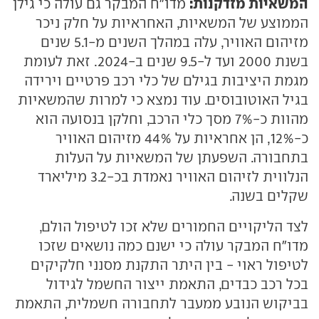
המשאיות מזדקנות:
מדו"ח המבקר גם עולה כי גילן
הממוצע של המשאיות, האחראיות על חלק ניכר
מזיהום האוויר, עלה במהלך השנים מ-5.1 שנים
בשנת 2000 ועד ל-9.5 שנים ב-2024. זאת לעומת
מגמת היציבות בגילם של כלי רכב פרטיים וירידה
בגיל האוטובוסים. עוד נמצא כי למרות שהמשאיות
מהוות כ-7% מסך כלי הרכב, וחלקן בנסועה הוא
כ-12%, הן אחראיות על 44% מזיהום האוויר
בתחבורה. השפעתן של המשאיות על העלות
הנלווית לזיהום האוויר נאמדת בכ-3.2 מיליארד
שקלים בשנה.
לצד הליקויים החמורים שלא זכו לטיפול הולם,
מדו"ח המבקר עולה כי ישנם כמה נושאים שזכו
לטיפול ראוי - בין היתר התקנת מסנני חלקיקים
בכל רכב כבדים, התאמת ייצור החשמל לגידול
בביקוש הנובע ממעבר לתחבורה חשמלית, התאמת