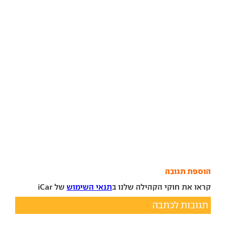
הוספת תגובה
קראו את חוקי הקהילה שלנו ב
תנאי השימוש
של iCar
תגובות לכתבה