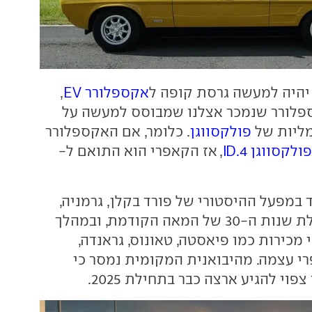
יהיה למעשה גרסת קופה ל
אקספלורר EV
,
פלורר שנמכר אצלנו שמבוסס למעשה על
ליות של
פולקסווגן
. כלומר, אם האקספלורר
פולקסווגן ID.4
, אז הקאפרי הוא התואם ל-
ד במפעל ההיסטורי של פורד בקלן, גרמניה,
שנוסד כבר בתחילת שנות ה-30 של המאה הקודמת, ובמהלך
 מכירות כמו פיאסטה, טאונוס, גראנדה,
רי עצמה. מהיבואנית המקומית נמסר כי
י להגיע ארצה כבר בתחילת 2025.