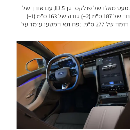
הממדים גדולים במעט מאלו של פולקסווגן ID.5, עם אורך של
463 ס"מ (3.5-), רוחב של 187 ס"מ (2-), גובה של 163 ס"מ (1-)
ועם בסיס גלגלים דומה של 277 ס"מ. נפח תא המטען עומד על