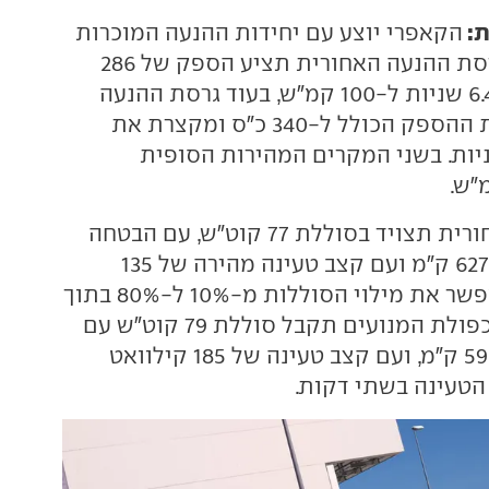
ת:
הקאפרי יוצע עם יחידות ההנעה המוכרות
של פולקסווגן. גרסת ההנעה האחורית תציע הספק של 286
כ"ס ותאוצה של 6.4 שניות ל-100 קמ"ש, בעוד גרסת ההנעה
הכפולה מעלה את ההספק הכולל ל-340 כ"ס ומקצרת את
צה ל-5.3 שניות. בשני המקרים המהירות הסופית
גרסת ההנעה האחורית תצויד בסוללת 77 קוט"ש, עם הבטחה
לטווח נסיעה של 627 ק"מ ועם קצב טעינה מהירה של 135
קילוואט, מה שיאפשר את מילוי הסוללות מ-10% ל-80% בתוך
28 דקות. הגרסה כפולת המנועים תקבל סוללת 79 קוט"ש עם
טווח מוצהר של 592 ק"מ, ועם קצב טעינה של 185 קילוואט
טעינה בשתי דקות.