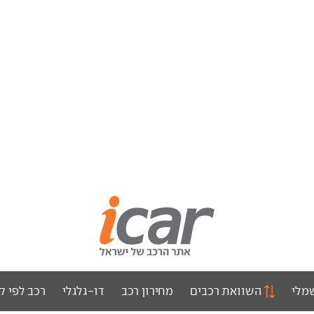
מלי
השוואת רכבים
מחירון רכב
דו-גלגלי
רכב לפי ק