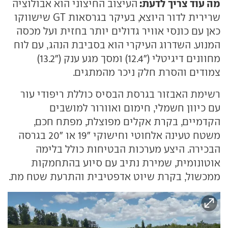
מה עוד צריך לדעת:
העיצוב החיצוני הוא אבולוציה
שרירית לדור היוצא, בעיקר בגרסאות GT שישווקו
כאן עם כונסי אוויר גדולים יותר בחזית ועל מכסה
המנוע. השדרוג העיקרי הוא בסביבת הנהג, עם לוח
מחוונים דיגיטלי ("12.4) ומסך מגע ענק ("13.2)
צמודים והסרת חלק ניכר מהמתגים.
רשימת האבזור בגרסת הבסיס כוללת ריפודי עור
עם כיוון חשמלי, חימום ואוורור למושבים
הקדמיים, בקרת אקלים מפוצלת, מפתח חכם,
משטח טעינה אלחוטי וחישוקי "19 או "20 בגרסה
הבכירה. היצע מערכות הבטיחות כולל בלימה
אוטונומית, שמירת נתיב עם סיוע בהתחמקות
ממכשול, בקרת שיוט אדפטיבית והתרעת שטח מת.