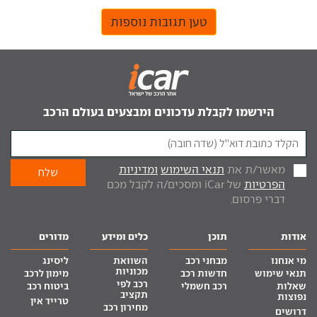
טען תגובות נוספות
הירשמו לקבלת עדכונים ומבצעים בעולם הרכב
מאשר/ת את
תנאי השימוש
ומדיניות
הפרטיות
של iCar ומסכים/ה לקבל מכם
דברי פרסום.
אודות
תוכן
כלים ומידע
מדורים
מי אנחנו
מבחני רכב
השוואת
ליסינג
מכוניות
תנאי שימוש
חדשות רכב
מימון לרכב
רכב לפי
שאלות
רכב חשמלי
ביטוח רכב
תקציב
נפוצות
טרייד אין
מחירון רכב
דרושים