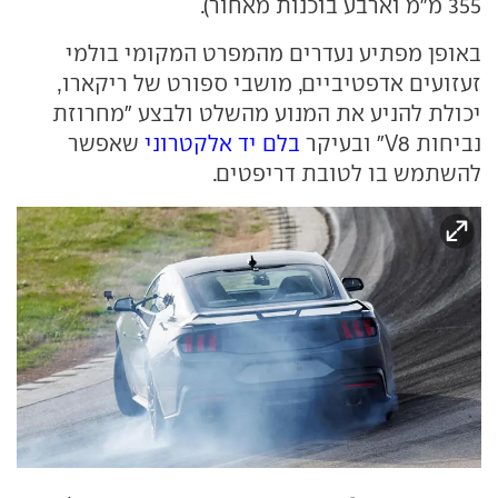
355 מ"מ וארבע בוכנות מאחור).
באופן מפתיע נעדרים מהמפרט המקומי בולמי
זעזועים אדפטיביים, מושבי ספורט של ריקארו,
יכולת להניע את המנוע מהשלט ולבצע "מחרוזת
נביחות V8" ובעיקר
בלם יד אלקטרוני
שאפשר
להשתמש בו לטובת דריפטים.