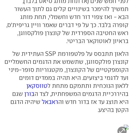
לפני חמש שנים (אז תחת מותג סיאט בלבד),
תמשיך להימכר בשינויים קלים גם לתוך העשור
הבא - ואז צפוי דור חדש וחשמלי, תחת מותג
קופרה בלבד. כך על פי דברים שאמר וויין גריפית'ס,
ראש החטיבה הספרדית של קונצרן פולקסווגן,
בראיון לאוטוקאר הבריטי.
הלאון תתבסס על פלטפורמת SSP העתידית של
קונצרן פולקסווגן, שתשמש את הדגמים החשמליים
הקומפקטיים של הקונצרן, מקטגוריות סופר-מיני
ועד לדגמי ביצועים. היא תהיה בממדים דומים
ללאון הנוכחית ותתמקם מתחת ל
טווסקאן
בהיררכיית הדגמים המשפחתית, לצד ה
בורן
שגם
היא תוצג עד אז בדור חדש וה
ראבאל
שיהיה הדגם
הקטן בהיצע.