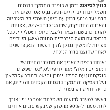
בנזין לסיאט:
בזמן שקופרה תתמקד בדגמים
חשמליים והיברידיים-נטענים, סיאט תשים את
הדגש על מנועי בנזין עם סיוע חשמלי קל. האיביזה
והארונה הוותיקות, שהוצגו כבר ב-2017, צפויות
להתעדכן בשנה הבאה ולקבל סיוע חשמלי קל, ככל
הנראה עם הנעה היברידית מתונה (48V). השתיים
צפויות להמשיך גם כן לתוך העשור הבא, 13 שנים
לאחר שהוצגו בדור הנוכחי.
"אנחנו רוצים להאריך את מחזורי החיים של
המוצרים האלה", אמר גריפית'ס, "כמו שעשתה
פולקסווגן עם הפולו. ייתכן וסיאט תוותר על הלאון
ועל האטקה ותתמקד בדגמים הקטנים והזולים, אם
כי זה יוחלט רק בעתיד".
באשר למעבר להנעות חשמליות אמר כי "יש צורך
לתת מענה ל-90% מהשוק שמבקש סוגים אחרים