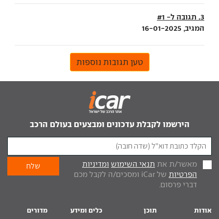
3. תגובה ל- #1
המגיב, 16-01-2025
טען תגובות נוספות
הירשמו לקבלת עדכונים ומבצעים בעולם הרכב
מאשר/ת את
תנאי השימוש
ומדיניות
הפרטיות
של iCar ומסכים/ה לקבל מכם
דברי פרסום.
אודות
תוכן
כלים ומידע
מדורים