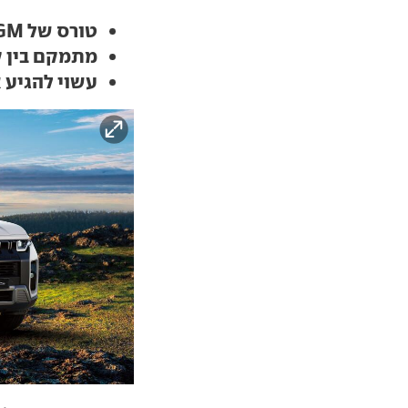
טורס של KGM (לשעבר סאנגיונג) קיבל תקינה אירופאית
מתמקם בין ק
עשוי להגיע