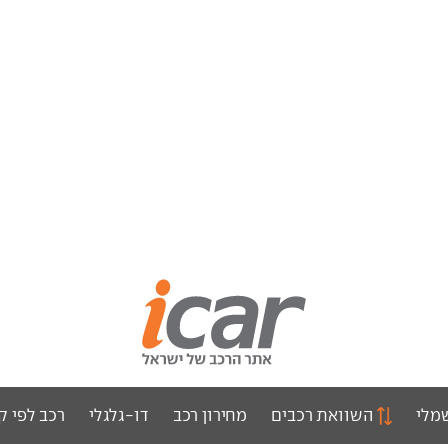
מלי
השוואת רכבים
מחירון רכב
דו-גלגלי
רכב לפי ק