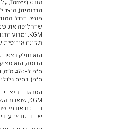
טורס 
הדרומית), הוצג 
KGM. ומדוע ה
תקינה אירופית ש
הוא חולק רצפה 
ס"מ). בסיס גלגלים כמ
המראה החיצוני יי
נתווכח אם מי שרו
שהיה גם אז עם קו
סביבת הנהג מודרנ