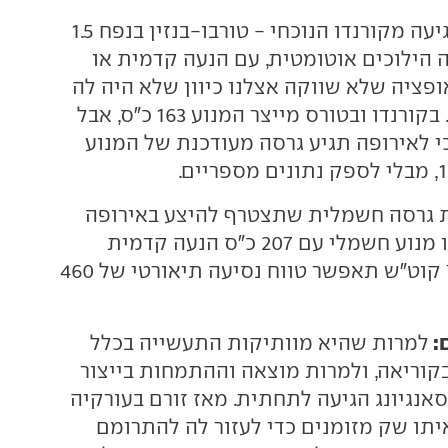
מערכת ההנעה מגיעה מקורנדו הנוכחי - טורבו-בנזין בנפח 1.5
 הילוכים אוטומטית, עם הנעה קדמית או
פציה שלא שווקה אצלנו כיוון שלא היה לה
תקינה אירופאית. בקורנדו ובטורס מייצר המנוע 163 כ"ס, אבל
י לאירופה תגיע גרסה מעודכנת של המנוע
ת גרסה חשמלית שתצטרף להיצע באירופה
בהמשך השנה. לזו מנוע חשמלי עם 207 כ"ס הנעה קדמית
בלבד. סוללת 73.4 קוט"ש תאפשר טווח נסיעה תיאורטי של 460
:
למרות שהיא מוותיקות התעשייה בכלל
בקוריאה, ולמרות מוצאה וההתמחות בייצור
סאנגיונג הגיעה לתחתית. מאז זורם בעורקיה
תו שק מזומנים כדי לעזור לה להתרומם