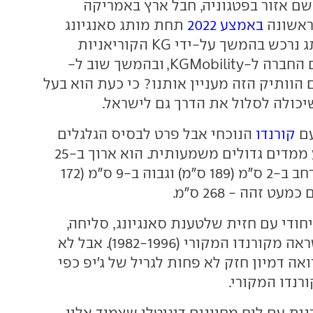
(Torres, על שם אזור בפטגוניה, חבל ארץ באמריקה
לראשונה
באמצע 2022
תחת מותג סאנגיונג
פושט הרגל. המותג נרכש בהמשך על-ידי KG הקוריאניות
שהחליפה את שם החברה ל-KGMobility, ובהמשך שוב ל-
דגם הוותיק הזה מעניין אותנו? כי כעת הוא בעל
יכולה לסלול את הדרך גם לישראל.
עם
קורנדו
הנוכחי אבל פרט לבסיס הגלגלים
הדומה, הוא מציע ממדים גדולים משמעותית. הוא ארוך ב-25
ס"מ ל-470 ס"מ, רחב ב-2 ס"מ (189 ס"מ) וגבוה ב-9 ס"מ (172
עט זהה - 268 ס"מ.
חודי עם חזית שלטענת סאנגיונג, סליחה,
KGM, שואבת השראה מקורנדו המקורי (1982-1996). אבל לא
אה דמיון חזק לא פחות לגריל של ג'יפ כפי
רנדו המקורי.
ית עם לוח מחוונים דיגיטלי שצמוד אליו