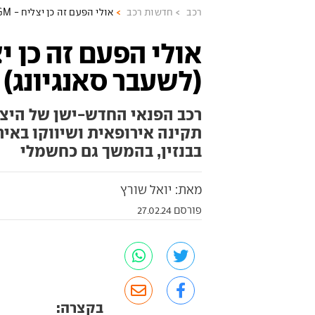
רכב
חדשות רכב
אולי הפעם זה כן יצליח - KGM (לשעבר סאנגיונג) מציגה טורס
(לשעבר סאנגיונג) 
רכב הפנאי החדש-ישן של היצר
תקינה אירופאית ושיווקו באיר
בבנזין, בהמשך גם כחשמלי
מאת: יואל שורץ
פורסם 27.02.24
בקצרה: