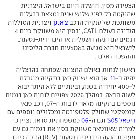
הצעירה מסין, הושקה היום בישראל. היצרנית
שהוקמה רק לפני שלוש שנים נמצאת בבעלות
משותפת של ענקית הרכב
צ'אנגן
ויצרנית הסוללות
הגדולה בעולם CATL, ובסין היא משווקת כיום 4
דגמים עם הנעה חשמלית או היברידית-נטענת.
לישראל היא מגיעה באמצעות חברת הליסינג
וההשכרה אלבר.
ראשון לנחות באולם התצוגה שפתחה בהרצליה
יהיה ה-
11
, אך הוא ישווק כאן בתקינה מוגבלת
ל-400 יחידות בשנה, ובינתיים ללא היתר יבוא
לשנה הבאה. במהלך 2026 צפויים לנחות כאן דגמים
נוספים בתקינה מלאה לרבות ה-07, רכב פנאי
קומפקטי שחולק פלטפורמה ומכלולים נוספים עם
דיפאל S05
וגם ה-
06
כמשפחתית סדאן. נציין כי
למרות שאווטאר משווקת בסין את דגמיה גם עם
מערכת הנעה היברידית נטענת (REV) הזוכה כיום