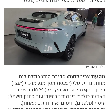
אספקת חשמל למכשירים חיצוניים (V2L).
צילום: נועם ריין
מה עוד צריך לדעת:
סביבת הנהג כוללת לוח
מחוונים דיגיטלי ("10.25), מסך מגע מרכזי ("15.6)
ומסך נוסף מול הנוסע הקדמי ("10.25). רשימת
האבזור כוללת בין היתר ריפודי עור, כוונון חשמלי,
עיסוי (מלפנים), חימום ואוורור (גם מאחור),