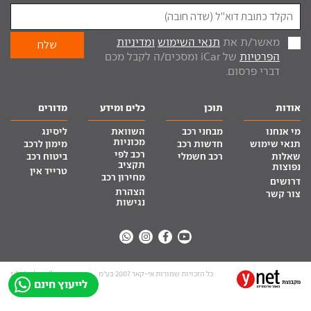
מאשר/ת את
תנאי השימוש
ומדיניות
הפרטיות
של iCar ומסכים/ה לקבל מכם
דברי פרסום.
אודות
תוכן
כלים ומידע
מדורים
מי אנחנו
מבחני רכב
השוואת
ליסינג
מכוניות
תנאי שימוש
חדשות רכב
מימון לרכב
רכב לפי
שאלות
רכב חשמלי
ביטוח רכב
תקציב
נפוצות
טרייד אין
מחירון רכב
דרושים
הצהרת
צור קשר
נגישות
כל הזכויות שמורות אי-קאר 2007 בע”מ
site by tq.soft
לייעוץ חינם