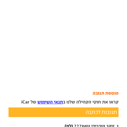
הוספת תגובה
קראו את חוקי הקהילה שלנו ב
תנאי השימוש
של iCar
תגובות לכתבה
(לת)
1. זיקר היברידי נטען???