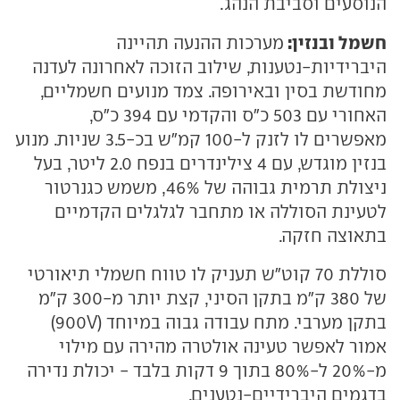
הנוסעים וסביבת הנהג.
חשמל ובנזין:
מערכות ההנעה תהיינה
היברידיות-נטענות, שילוב הזוכה לאחרונה לעדנה
מחודשת בסין ובאירופה. צמד מנועים חשמליים,
האחורי עם 503 כ״ס והקדמי עם 394 כ״ס,
מאפשרים לו לזנק ל-100 קמ״ש בכ-3.5 שניות. מנוע
בנזין מוגדש, עם 4 צילינדרים בנפח 2.0 ליטר, בעל
ניצולת תרמית גבוהה של 46%, משמש כגנרטור
לטעינת הסוללה או מתחבר לגלגלים הקדמיים
בתאוצה חזקה.
סוללת 70 קוט"ש תעניק לו טווח חשמלי תיאורטי
של 380 ק"מ בתקן הסיני, קצת יותר מ-300 ק"מ
בתקן מערבי. מתח עבודה גבוה במיוחד (900V)
אמור לאפשר טעינה אולטרה מהירה עם מילוי
מ-20% ל-80% בתוך 9 דקות בלבד - יכולת נדירה
בדגמים היברידיים-נטענים.