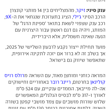
צילום: רם לנדס
ענק סיני:
זיקר
, מהמצליחים בין 14 מותגי קונצרן
הרכב הסיני
ג'ילי
, הציג בתערוכת שנגחאי את ה-
9X
,
רכב ענק שצפוי לשאת בתואר 'ספינת הדגל' של
המותג, ויהיה גם דגם ראשון עבור היצרנית עם
הנעה שאינה חשמלית, אלא היברידית.
מועד תחילת ייצור נקבע לרבעון השלישי של 2025,
אך בשלב זה לא ברור אם יזכה לתקינה אירופית,
שתאפשר שיווק גם בישראל.
המראה כוחני ומוחצן מאוד, עם השראה מ
רולס רויס
קולינאן
בחרטום,
ריינג׳ רובר
באחוריים וחישוקים
אה-לה מייבאך. הממדים ענקיים, עם 524 ס״מ
לאורך ו-317 ס״מ לבסיס הגלגלים, המאפשרים
שלוש שורות מושבים עם צמד מושבי קפטן בשורה
השניה. דלתות אחוריות ברוחב 120 ס"מ, עם זווית