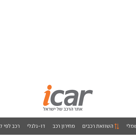
מלי
השוואת רכבים
מחירון רכב
דו-גלגלי
רכב לפי ק