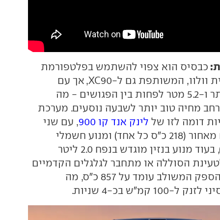
ת:
כבסיס הוא צפוי להשתמש בפלטפורמת
SPA-Evo העדכנית וולוו, המשותפת גם ל-XC90, אך עם
ממדים גדולים יותר ו-5.2 מטר לפחות בין הפגושים - מה
ב מחיה טוב יותר לשבעה נוסעים. מערכת
ות דומה לזו של
לינק אנד קו 900
, עם שני
מנועים חשמליים מאחור (218 כ"ס כל אחד) ומנוע חשמלי
מלפנים (167 כ"ס), בעוד מנוע בנזין מוגדש בנפח 2.0 ליטר
עינת הסוללה או מתחבר לגלגלים הקדמיים
בתאוצה חזקה. ההספק המשולב עומד על 857 כ"ס, מה
1 קמ"ש בכ-4 שניות.