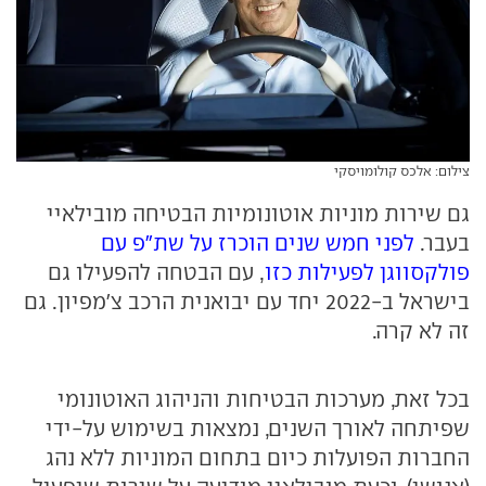
צילום: אלכס קולומויסקי
גם שירות מוניות אוטונומיות הבטיחה מובילאיי
בעבר.
לפני חמש שנים הוכרז על שת"פ עם
פולקסווגן לפעילות כזו
, עם הבטחה להפעילו גם
בישראל ב-2022 יחד עם יבואנית הרכב צ'מפיון. גם
זה לא קרה.
בכל זאת, מערכות הבטיחות והניהוג האוטונומי
שפיתחה לאורך השנים, נמצאות בשימוש על-ידי
החברות הפועלות כיום בתחום המוניות ללא נהג