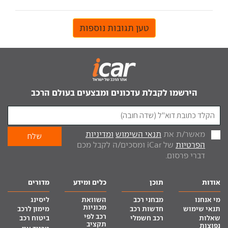
טען תגובות נוספות
הירשמו לקבלת עדכונים ומבצעים בעולם הרכב
מאשר/ת את
תנאי השימוש
ומדיניות
הפרטיות
של iCar ומסכים/ה לקבל מכם
דברי פרסום.
אודות
תוכן
כלים ומידע
מדורים
מי אנחנו
מבחני רכב
השוואת
ליסינג
מכוניות
תנאי שימוש
חדשות רכב
מימון לרכב
רכב לפי
שאלות
רכב חשמלי
ביטוח רכב
תקציב
נפוצות