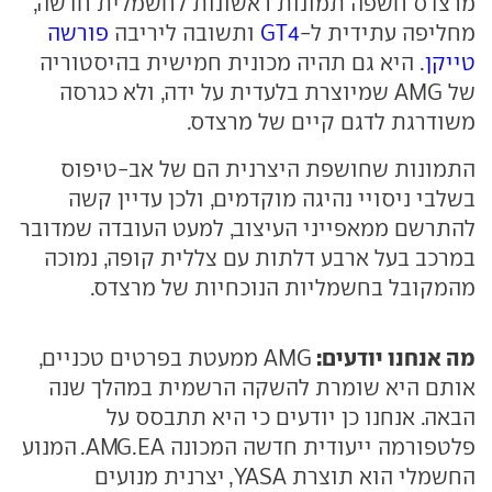
מרצדס חשפה תמונות ראשונות לחשמלית חדשה,
מחליפה עתידית ל-
GT4
ותשובה ליריבה
פורשה
טייקן
. היא גם תהיה מכונית חמישית בהיסטוריה
של AMG שמיוצרת בלעדית על ידה, ולא כגרסה
משודרגת לדגם קיים של מרצדס.
התמונות שחושפת היצרנית הם של אב-טיפוס
בשלבי ניסויי נהיגה מוקדמים, ולכן עדיין קשה
להתרשם ממאפייני העיצוב, למעט העובדה שמדובר
במרכב בעל ארבע דלתות עם צללית קופה, נמוכה
מהמקובל בחשמליות הנוכחיות של מרצדס.
מה אנחנו יודעים:
AMG ממעטת בפרטים טכניים,
אותם היא שומרת להשקה הרשמית במהלך שנה
הבאה. אנחנו כן יודעים כי היא תתבסס על
פלטפורמה ייעודית חדשה המכונה AMG.EA. המנוע
החשמלי הוא תוצרת YASA, יצרנית מנועים