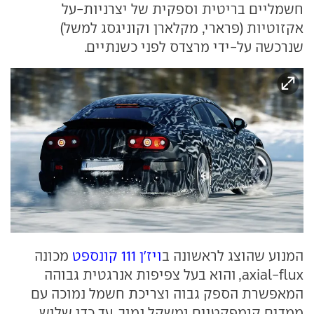
חשמליים בריטית וספקית של יצרניות-על
אקזוטיות (פרארי, מקלארן וקוניגסג למשל)
שנרכשה על-ידי מרצדס לפני כשנתיים.
המנוע שהוצג לראשונה ב
ויז'ן 111 קונספט
מכונה
axial-flux, והוא בעל צפיפות אנרגטית גבוהה
המאפשרת הספק גבוה וצריכת חשמל נמוכה עם
ממדים קומפקטיים ומשקל נמוך, עד כדי שליש