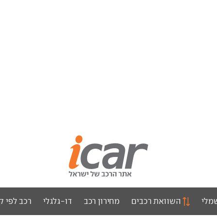
מלי
השוואת רכבים
מחירון רכב
דו-גלגלי
רכב לפי ק