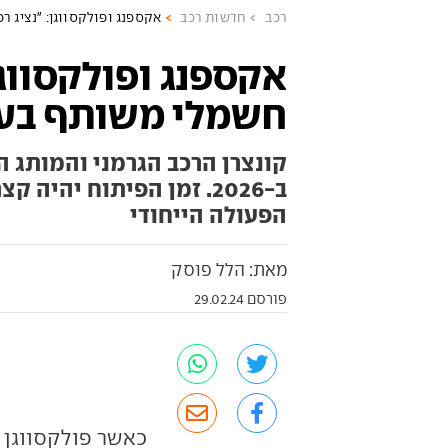
רכב
חדשות רכב
אקספנג ופולקסווגן: "נציג ר
אקספנג ופולקסווגן
חשמלי משותף בעו
קונצרן הרכב הגרמני והמותג הס
הפעולה הייחודי
מאת: הלל פוסק
פורסם 29.02.24
כאשר פולקסווגן