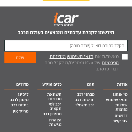
הירשמו לקבלת עדכונים ומבצעים בעולם הרכב
מאשר/ת את
תנאי השימוש
ומדיניות
הפרטיות
של iCar ומסכים/ה לקבל מכם
דברי פרסום.
אודות
תוכן
כלים ומידע
מדורים
מי אנחנו
מבחני רכב
השוואת
ליסינג
מכוניות
תנאי שימוש
חדשות רכב
מימון לרכב
רכב לפי
שאלות
רכב חשמלי
ביטוח רכב
תקציב
נפוצות
טרייד אין
מחירון רכב
דרושים
הצהרת
צור קשר
נגישות