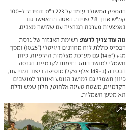
ההספק המשולב עומד על 223 כ"ס והזינוק ל-100
קמ"ש אורך 7.8 שניות. האטה תתאפשר גם
באמצעות מערכת רגנרציה עם שלושה מצבים.
מה עוד צריך לדעת:
רשימת האבזור של גרסת
הבסיס כוללת לוח מחוונים דיגיטלי ("10.25) ומסך
מגע ("14.6) עם מערכת מצלמות היקפיות, כיוון
חשמלי למושב הנהג וחימום לקדמיים. הגרסה
הבכירה (ב-149 אלף שקל) מוסיפה ריפוד דמוי עור,
כיוון חשמלי גם למושב הנוסע ואוורור למושבים
הקדמיים, משטח טעינה אלחוטי, חלון שמש ודלת
תא מטען חשמלית.