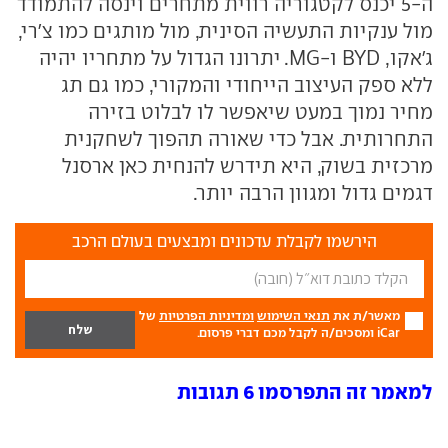
ה-5 יכנס לקטגוריה רווית מתחרים וינסה להתמודד
מול ענקיות התעשיה הסינית, מול מותגים כמו צ'רי,
ג'אקו, BYD ו-MG. יתרונו הגדול על מתחריו יהיה
ללא ספק העיצוב הייחודי והמקורי, כמו גם תג
מחיר נמוך במעט שיאפשר לו לבלוט בזירה
התחרותית. אבל כדי שאורה תהפוך לשחקנית
מרכזית בשוק, היא תידרש להנחית כאן ארסנל
דגמים גדול ומגוון הרבה יותר.
הירשמו לקבלת עדכונים ומבצעים בעולם הרכב
מאשר/ת את
תנאי השימוש
ומדיניות הפרטיות
של
iCar ומסכים/ה לקבל מכם דברי פרסום.
למאמר זה התפרסמו 6 תגובות