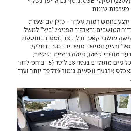
שני שקעי חשמל (220V) ושקעי USB. נוסף גם אייפד נשלף
ערכות שונות.
יוצע בחמש רמות גימור - כולן עם שמות
ור המושבים והאבזור הפנימי. 'ביץ'' למשל
ישה מושבי קפטן ודלת צד נוספת בתוספת
מפר' תציע חמישה מושבים ומטבח חלקי,
עה מושבי קפטן, מיטה נוספת נשלפת,
שולחן חיצוני ומיכל מים מתוקים בנפח 28 ליטר (5+ ביחס לדור
תאכלס ארבעה נוסעים, גימור מוקפד יותר ועוד