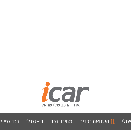
מלי
השוואת רכבים
מחירון רכב
דו-גלגלי
רכב לפי ק