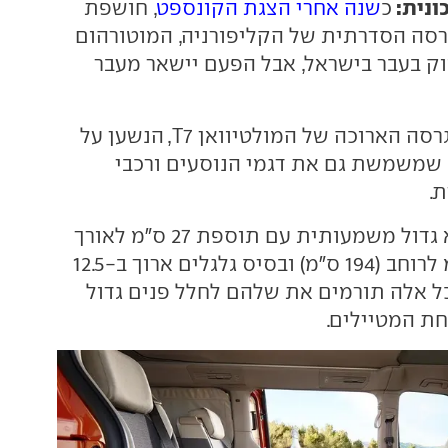
ונית:
כ
שנה אחרי הצגת הקונספט
, חושפת
סה הסדרתית של הקליפורניה, המוטורהום
ק בעבר בישראל, אבל הפעם יישאר מעבר
הוא מבוסס על הגרסה הארוכה של המולטיוואן T7, הנשען על
פלטפורמת MQB שמשמשת גם את דגמי הנוסעים ורכבי
.
ביחס לקודמו הוא גדול משמעותית עם תוספת 27 ס"מ לאורך
(517 ס"מ), 3.5 ס"מ לרוחב (194 ס"מ) ובסיס גלגלים ארוך ב-12.5
31 ס"מ). כל אלה תורמים את שלהם לחלל פנים גדול
ת המטיילים.