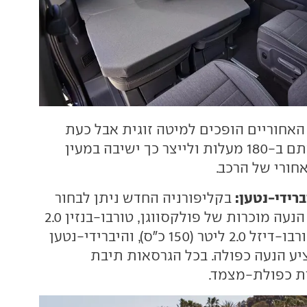
האחוריים הופכים למיטה זוגית אבל כעת
ניתן גם לסובב אותם ב-180 מעלות ולייצר כך ישיבה במעין
ורי של הרכב.
יברידי-נטען:
בקליפורניה החדש ניתן לבחור
בין שלוש יחידות הנעה מוכרות של פולקסווגן, טורבו-בנזין 2.0
ליטר (204 כ"ס), טורבו-דיזל 2.0 ליטר (150 כ"ס), והיברידי-נטען
 מציע הנעה כפולה. בכל הגרסאות תיבת
ת כפולת-מצמד.