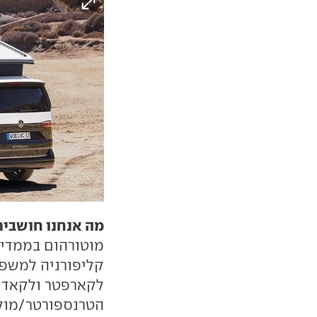
מה אנחנו חושבים
מוטורהום בממדי ר
קליפורניה למשפח
לקארפטר ולקאדי.
הטרנספורטר/מולט