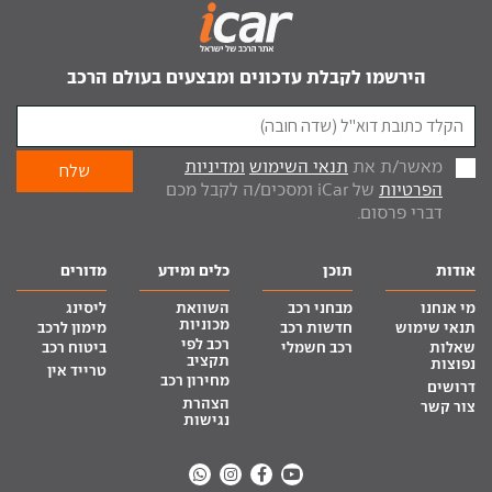
הירשמו לקבלת עדכונים ומבצעים בעולם הרכב
מאשר/ת את
תנאי השימוש
ומדיניות
הפרטיות
של iCar ומסכים/ה לקבל מכם
דברי פרסום.
אודות
תוכן
כלים ומידע
מדורים
מי אנחנו
מבחני רכב
השוואת
ליסינג
מכוניות
תנאי שימוש
חדשות רכב
מימון לרכב
רכב לפי
שאלות
רכב חשמלי
ביטוח רכב
תקציב
נפוצות
טרייד אין
מחירון רכב
דרושים
הצהרת
צור קשר
נגישות