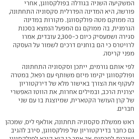
המשקיעה השניה בגודלה בפולקסווגן, אחרי
פורשה, היא המדינה הפדרלית סקסוניה התחתונה,
בה ממוקם מטה פולקסווגן. מקורות במדינה
הגרמנית, בה ממוקם גם המפעל הנמצא בסכנת
סגירה ושמעסיק כיום כ-2,300 עובדים, אמרו
לרויטרס כי הם בוחנים דרכים לשמור על העסקה
מפני קריסה.
לפי אותם גורמים, ייתכן וסקסוניה התחתונה
ופולקסווגן יקימו מיזם משותף עם רפאל, במטרה
לעקוף את הצורך באישור מלא של דירקטוריון
יצרנית הרכב, ובמילים אחרות, את הווטו האפשרי
של קרן העושר הקטארית, שמיוצגת בו עם שני
חברים.
ראש ממשלת סקסוניה תחתונה, אולאף ליס, שמכהן
גם כחבר בדירקטוריון של פולקסווגן, סירב להגיב
ישירות לפרסום, אך אמר כי הוא קורא לפולקסווגן