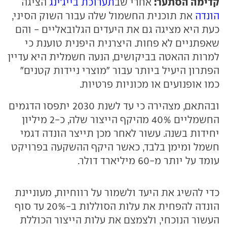
קדימה הסתער:
אחרי שב
תערוכת בייג'ינג
הציגה
הונדה
את תוכנית החשמול שלה עבור השוק הסיני,
כעת היא מציגה גם את היעדים הגלובאליים - והם
שאפתניים לא פחות. היצרנית היפנית טוענת כי
למרות ההאטה בביקושים, הנעה חשמלית היא עדיין
הפתרון היעיל ביותר עבור "מוצרי ניידות קטנים"
כמו אופנועים או מכוניות פרטיות.
ובהתאם, מצהירה כי עד לשנת 2030 יתפסו הדגמים
החשמליים 40% מהיקף הייצור שלה, כ-2 מיליון
יחידות בשנה. עשור לאחר מכן תייצר הונדה דגמי
חשמל ומימן בלבד, כאשר היקף ההשקעה בפרויקט
עומד על יותר מ-60 מיליארד דולר.
כדי להשיג את היעד ולשמור על רווחיות, מעוניינת
הונדה להפחית את עלות הסוללות ב-20% עד סוף
העשור הנוכחי, ולצמצם את עלות הייצור הכוללת