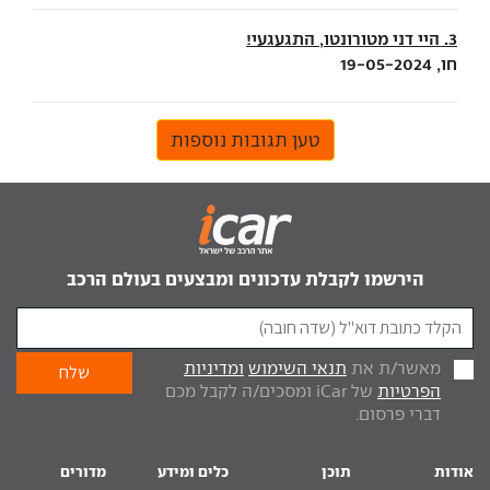
3. היי דני מטורונטו, התגעגעי!
חו, 19-05-2024
טען תגובות נוספות
הירשמו לקבלת עדכונים ומבצעים בעולם הרכב
מאשר/ת את
תנאי השימוש
ומדיניות
הפרטיות
של iCar ומסכים/ה לקבל מכם
דברי פרסום.
אודות
תוכן
כלים ומידע
מדורים