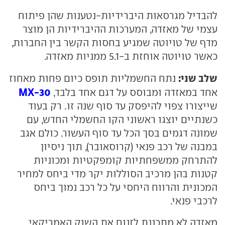
להבדיל מגרסאות היברידיות-נטענות שהן פיתוח
עצמי של מאזדה, המערכות ההיברידיות הן מוצר
מדף של טויוטה שמגיע בחסות הקשר בין החברות,
כאשר טויוטה אוחזת ב-5.1 ממניות מאזדה.
שלב שני:
נתח החשמליות תופס כיום פחות מאחוז
MX-30
אחד במאזדה ומבוסס על דגם אחד בלבד,
שייצורו צפוי להיפסק עד סוף שנה זו. רק בעוד
כשנתיים יוצגו ראשוני הקו החשמלי החדש, עם
שמונה דגמים בסך הכל עד סוף העשור. כולם אגב
במבנה של רכב פנאי (קרוסאובר), תוך ניסיון
להתרחק ממשפחתיות קומפקטיות ומכוניות
קטנות בהן מרכיב הסוללות יקר מדי ביחס למחיר
המכונית והרווח היחסי על כל רכב נמוך ביחס
לרכבי פנאי.
מאזדה לא מתכננת לזנוח את השוק האמריקאי