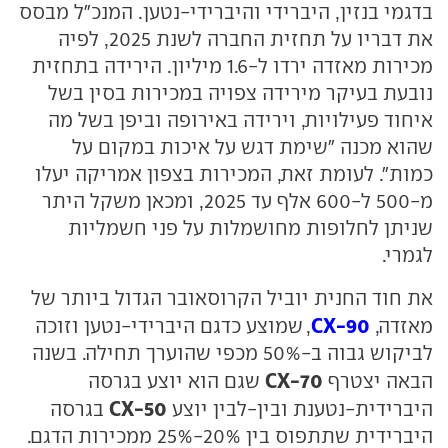
בדגמי בנזין, היברידי והיברידי-נטען. המנכ"ל מבסס
את דבריו על תחזית החברה לשנת 2025, לפיה
מכירות מאזדה ירדו ל-1.6 מיליון. הירידה בתחזית
נובעת בעיקר מירידה צפויה במכירות בסין בשל
איחוד פעילויות, וירידה באירופה וביפן בשל מה
שהוא מכנה "שימת דגש על איכות במקום על
כמות". לעומת זאת, המכירות בצפון אמריקה יעלו
מ-500 ל-600 אלף עד 2025, ומכאן משקל היתר
שניתן לחלופות מחושמלות על פני חשמליות
לגמרי.
את חוד החנית יוביל הקרוסאובר הגדול ביותר של
CX-90
מאזדה,
, שמוצע כדגם היברידי-נטען וזוכה
לביקוש גבוה ב-50% מכפי שהוערך תחילה. בשנה
CX-70
הבאה יצטרף
שגם הוא יוצע בגרסה
CX-50
היברידית-נטענת ובין-לבין יוצע
בגרסה
היברידית שתתפוס בין 20%-25% ממכירות הדגם.