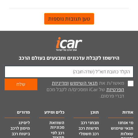
טען תגובות נוספות
הירשמו לקבלת עדכונים ומבצעים בעולם הרכב
מאשר/ת את
תנאי השימוש
ומדיניות
הפרטיות
של iCar ומסכים/ה לקבל מכם
דברי פרסום.
אודות
תוכן
כלים ומידע
מדורים
מי אנחנו
מבחני רכב
השוואת
ליסינג
מכוניות
תנאי שימוש
חדשות רכב
מימון לרכב
רכב לפי
שאלות
רכב חשמלי
ביטוח רכב
תקציב