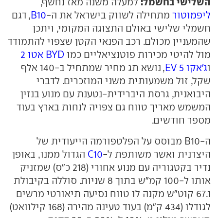
השלישי בחשמל:
למעלה משנה מאז נחשף,
ליפמוטור
מתחילה לשווק בישראל את ה-
B10
, דגם
חשמלי שלישי באולם התצוגה המקומי, ויתכן
שהמעניין מכולם. רכב הפנאי הקטן שצפוי להתמודד
מול להיטי מכירות פוטנציאליים כמו
BYD אטו 2
ו
ג'אקו 5 EV
, נושא תג מחיר שמתחיל ב-140 אלף
שקל, זול משמעותית משני המוזכרים. לדברי
היבואנית, גרסת היברידית-נטענת עם מנוע בנזין
המשמש מאריך טווח גם צפויה לנחות בארץ בעוד
מספר חודשים.
ה-B10 מבוסס על הפלטפורמה הייעודית של
היצרנית ואשר משותפת ל-
C10
הגדול ממנו, באופן
נדיר בקטגוריה עם מנוע אחורי (218 כ"ס) שמזניק
אותו ל-100 קמ"ש בתוך 8 שניות. סוללה בקיבולת
67.1 קוט"ש מקנה לו טווח נסיעה תיאורטי מרשים
לגודלו (434 ק"מ) בעוד טעינה מהירה (168 קילוואט)