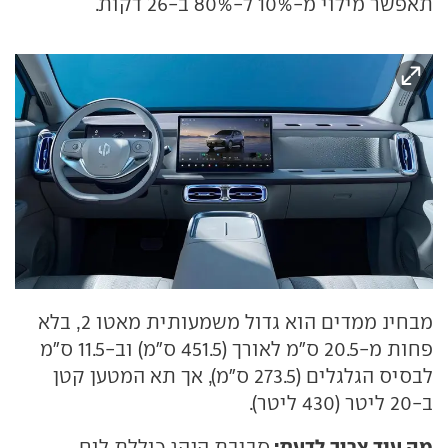
תאפשר מילוי מ-10% ל-80% ב-26 דקות.
מבחינ ממדים הוא גדול משמעותית מאטו 2, בלא
פחות מ-20.5 ס"מ לאורך (451.5 ס"מ) וב-11.5 ס"מ
לבסיס הגלגלים (273.5 ס"מ), אך תא המטען קטן
ב-20 ליטר (430 ליטר).
מה עוד צריך לדעת:
סביבת הנהג כוללת לוח