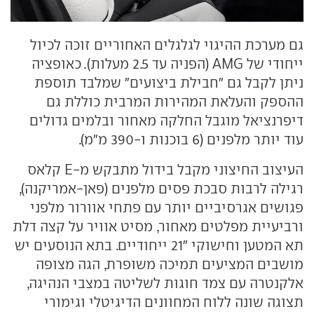
גם מערכת ההיגוי לגלגלים האחוריים זוכה לכיול
ייחודי של AMG (הפניה עד 2.5 מעלות). כאופציה
ניתן לקבל גם "חבילת ביצועים" שמלבד תוספת
ההספק והעלאת המהירות המרבית כוללת גם
דיפרנציאל מוגבל החלקה מאחור ובלמים גדולים
עוד יותר מלפנים (6 בוכנות ו-390 מ"מ).
העיצוב החיצוני מקבל בידול מתבקש מ-E קלאס
רגילה לרבות סבכת פסים מלפנים (פאן-אמריקנה),
פגושים אגרסיביים יותר עם פתחי אוורור מלפני
ורביעיית מפלטים מאחור, מסיט אוויר על קצה דלת
תא המטען וחישוקי "21 ייחודיים. בתא הנוסעים יש
מושבים המציעים תמיכה משופרת, הגה מצופה
אלקנטרה עם צמד חוגות לשליטה במצבי הנהיגה,
תצוגה שונה ללוח המחוונים הדיגיטלי וגימורי