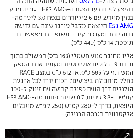
גרסת קצה ל-
E קלאס
העדכנית שתהיה החזקה
בהיצע לפחות עד הצגת ה-E63 AMG בעתיד. מנוע
בנזין מוגדש, עם 6 צילינדרים בנפח 3.0 ליטר מה-
E53 AMG
היוצאת מקבל טורבו שונה עם גדישה
גבוה יותר ומערכת קירור משופרת המאפשרים
תוספת 14 כ"ס (449 כ"ס).
אליו מחובר מנוע חשמלי (163 כ"ס) המשולב בתוך
תיבת 9 הילוכים אוטומטית ומעמיד את ההספק
המשותף על 585 כ"ס, או 612 כ"ס במצב RACE
כחלק מ"חבילת ביצועים". הכוח יורד לכל ארבעת
הגלגלים דרך הנעה כפולה קבועה עם זינוק ל-100
קמ"ש ב-3.8 שניות, 0.7 שניות פחות מה-E53 AMG
היוצאת, בדרך ל-280 קמ"ש (250 קמ"ש מוגבלים
אלקטרונית בגרסה הרגילה).