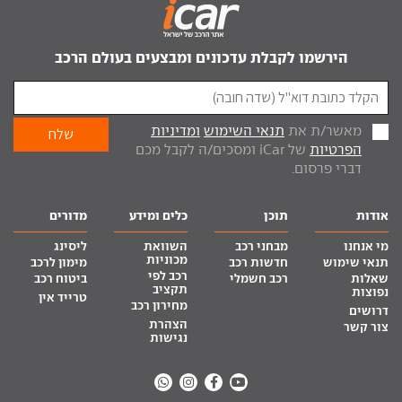
הירשמו לקבלת עדכונים ומבצעים בעולם הרכב
מאשר/ת את
תנאי השימוש
ומדיניות
הפרטיות
של iCar ומסכים/ה לקבל מכם
דברי פרסום.
אודות
תוכן
כלים ומידע
מדורים
מי אנחנו
מבחני רכב
השוואת
ליסינג
מכוניות
תנאי שימוש
חדשות רכב
מימון לרכב
רכב לפי
שאלות
רכב חשמלי
ביטוח רכב
תקציב
נפוצות
טרייד אין
מחירון רכב
דרושים
הצהרת
צור קשר
נגישות