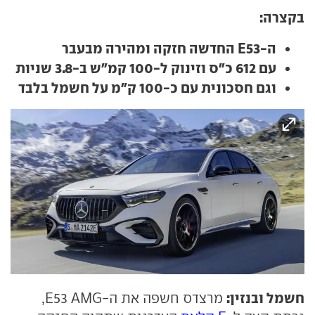
בקצרה:
ה-E53 החדשה חזקה ומהירה מבעבר
עם 612 כ"ס וזינוק ל-100 קמ"ש ב-3.8 שניות
וגם חסכונית עם כ-100 ק"מ על חשמל בלבד
חשמל ובנזין:
מרצדס חשפה את ה-E53 AMG,