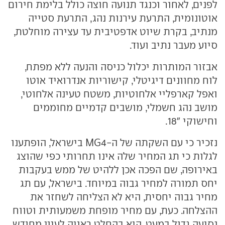
לפנים, לאחור וכנגד תנועה חוצה כולל בלימת חירום
אוטונומית, התרעת עירנות נהג, התרעת סטייה
מנתיב, בקרת שיוט אדפטיבית עד עצירה מוחלטת,
סיוע מעבר נתיב ועוד.
אבזור המותרות יכלול כניסה והנעה ללא מפתח,
לוח מחוונים דיגיטלי, קישוריות אנדרואיד אוטו
ואפל קארפליי אלחוטיות, משטח טעינה אלחוטי,
מושב נהג חשמלי, מושבים קדמיים מחוממים
וחישוקי "18.
נזכיר כי עם השקתה של ה-MG4 בישראל, הופתענו
לגלות כי תג המחיר שלה אינו תחרותי כפי שהוצג
באירופה, שם הפכה אכן ללהיט של ממש בעקבות
יחס תמורה למחיר גבוה במיוחד. בישראל, עם תג
מחיר גבוה יחסית, היא לא הצליחה לשחזר את
ההצלחה. כעת, עם מחיר מופחת משמעותית וטווח
נסיעה גדול במעט, היא בהחלט ראויה לעיון מחודש