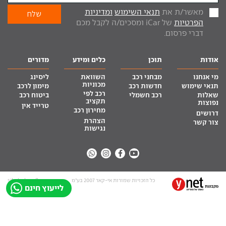
מאשר/ת את
תנאי השימוש
ומדיניות
הפרטיות
של iCar ומסכים/ה לקבל מכם
דברי פרסום.
אודות
תוכן
כלים ומידע
מדורים
מי אנחנו
מבחני רכב
השוואת
ליסינג
מכוניות
תנאי שימוש
חדשות רכב
מימון לרכב
רכב לפי
שאלות
רכב חשמלי
ביטוח רכב
תקציב
נפוצות
טרייד אין
מחירון רכב
דרושים
הצהרת
צור קשר
נגישות
כל הזכויות שמורות אי-קאר 2007 בע”מ
site by tq.soft
לייעוץ חינם