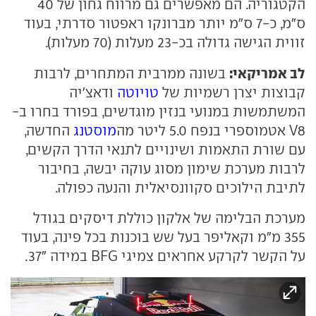
הקטגוריה. הם מאפשרים גם מרווח גחון של 40
ס"מ, כ-7 ס"מ יותר מברונקו ראפטור סדרתי, בעוד
זווית הגישה גדולה בכ-23 מעלות (70 מעלות).
לב אמריקאי:
בשונה ממרבית המתחרים, לרבות
קבוצות יצרן רשמיות של
טויוטה
ודאצ'יה
המשתמשות במנועי בנזין מוגדשים, בפורד בחרו ב-
V8 אטמוספרי בנפח 5.0 ליטר מה
מוסטנג
החדשה,
עם שורת התאמות ושינויים לתנאי הדרך הקשים,
לרבות מערכת שימון מסוג עוקה יבשה, בחיבור
לתיבת הילוכים סקוונסיאלית והנעה כפולה.
מערכת הבלימה של אלקון כוללת דיסקים בגודל
355 מ"מ וקאליפר בעל שש בוכנות בכל פינה, בעוד
על הקשר לקרקע אחראים צמיגי BFG במידה "37.