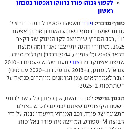
לקפוץ גבוה: פורד ברונקו ראפטור במבחן
ראשון
טורף מדברי:
פורד
חשפה בפסטיבל המהירות של
גודווד שנערך בסוף השבוע האחרון את הראפטור
T1+, רכב המרוץ שיתייצב לקו הזינוק של דקאר
2025. מאחורי ההגה יתייצבו נאני רומה (מנצח
דקאר 2005 על אופנוע, 2014 ברכב) וקרלוס סיינז,
שניצח אשתקד עם
אודי
(ועוד שלוש פעמים ב-2010
עם פולקסווגן, ב-2018 עם פיג'ו וב-2020 עם מיני)
ועבר לאמריקאים שכן הגרמנים מוותרים כנראה על
השתתפות ב-2025.
תכנון בריטי:
למרות השם, אין כמובן כל קשר לדגמי
השטח הקיצוניים שאתם יכולים לרכוש באולם
התצוגה של פורד. רכב המירוץ הייעודי נבנה על ידי
קבוצת M-ספורט, המריצה את פורד באליפות