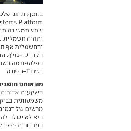
שתשתמש בה תה
ותהיה חשמלית. ב-2029 תציג פולקסווגן 
הקוד ID-גולף. הדור השני של ה-
בשם T-ספורט.
מה אנחנו חושבים
השקעות אדירות 
משמעותית בביקוש
מרשים של דגמים
היא לא יכולה להר
המתחרות מסין לא