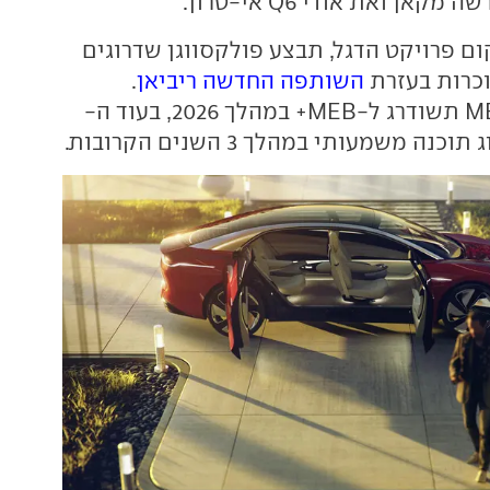
ן ואת אודי Q6 אי-טרון.
ם פרויקט הדגל, תבצע פולקסווגן שדרוגים
כרות בעזרת
השותפה החדשה ריביאן
.
פלטפורמת ה-MEB תשודרג ל-MEB+ במהלך 2026, בעוד ה-