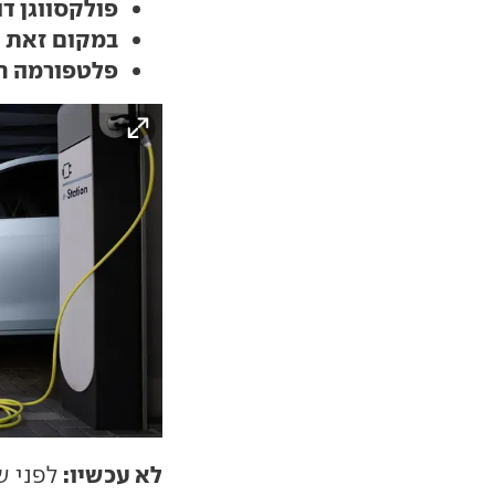
פולקסווגן דו
במקום זאת י
פלטפורמה חש
לא עכשיו:
לפני ש