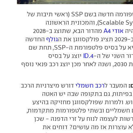
בנוסף, תוצג פלטפורמה חדשה בשם SSP (ראשי תיבות של
Scalable Systems Platform), והמכונית הראשונה
יה
אודי A4
מהדור הבא, שתוצג ב-2028
את ה
גולף
החדשה
והחשמלית אף היא על בסיס פלטפורמת ה-SSP, תחת שם
ID.4
יוצג על בסיס
הפלטפורמה בשנת 2030, ושנה לאחר מכן יוצג רכב פנאי נוסף
:
המעבר ל
רכב חשמלי
דורש מיצרניות הרכב
בפיתוח, גם בתקופה שבה יש האטה
. ולמרות שפולקסווגן מחזיקה בהיצע
 חשמליים ובשתי פלטפורמות מתקדמות,
שות לעצמה לנוח על זרי הדפנה - שכן
 עוצרות אז מה עושים? דוחים את