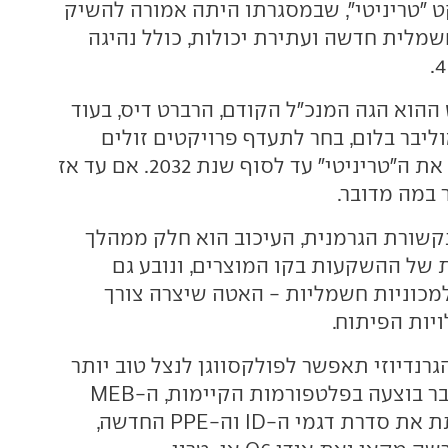
ט "טריניטי", שבמסגרתו היתה אמורה להשיק
נית חשמלית חדשה ועתירת יכולות, כולל נהיגה
ההוא הגה המנכ"ל הקודם, הרברט דיס, בעוד
וליבר בלום, בחר לתעדף פרויקטים זולים
יותר - ודחה כעת את ה"טריניטי" עד לסוף שנת 2032. אם עד אז
 במה מדובר.
תקשורת הגרמנית, העיכוב הוא חלק ממהלך
של ההשקעות בקו המוצרים, ונובע גם
כוניות חשמליות - האטה שיצרה צורך
יות הפיתוח.
רנדיוזי תאפשר לפולקסווגן לנצל טוב יותר
את ההשקעה שכבר בוצעה בפלטפורמות הקיימות, ה-MEB
הוותיקה שמשרתת את סדרת דגמי ה-ID וה-PPE החדשה,