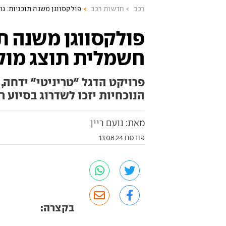
רכב
חדשות רכב
פולקסווגן משנה תוכניות: ג
פולקסווגן משנה תו
חשמלית תוצג מוק
פרויקט הדגל "טריניטי" ידחה
הנוכחיות יזכו לשדרוג בסיוע ר
מאת: נועם ריין
פורסם 13.08.24
בקצרה: