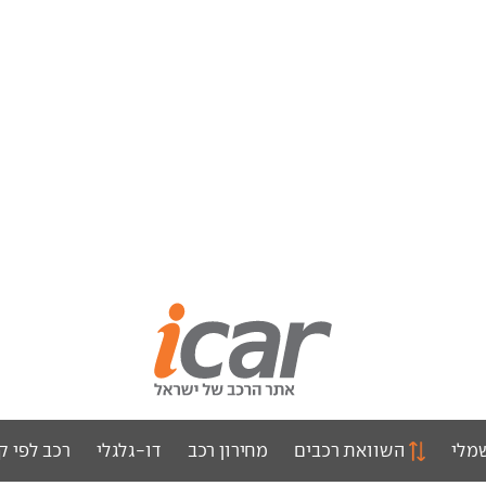
מלי
השוואת רכבים
מחירון רכב
דו-גלגלי
רכב לפי ק