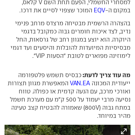
למסחרי החשמלי, הפעם תחת השם V קלאס,
במקום ה-
EQV
המוכר שצפוי לסיים את דרכו.
בהצהרה הרשמית מבטיחה מרצדס מרחב פנימי
נדיב, לצד איכות חומרים גבוה כמקובל בדגמי
היוקרה. הוא יוצע במגוון רחב של גרסאות, החל
מבסיסיות המיועדות להובלות והיסעים ועד דגמי
לימוזינה מפוארים לטובת "הסעות VIP".
מה עוד צריך לדעת:
כבסיס תשמש פלטפורמה
ייעודית המכונה
VAN.EA
המאפשרת מגוון תצורות
ואורכי מרכב, עם הנעה קדמית או כפולה. טווח
נסיעה מרבי יעמוד על 500 ק"מ עם מערכת חשמל
במתח גבוה (800V) שאמורה להבטיח קצב טעינה
מהיר במיוחד.