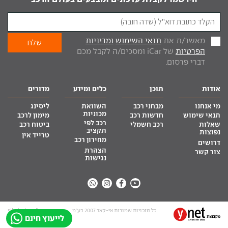
מאשר/ת את
תנאי השימוש
ומדיניות
הפרטיות
של iCar ומסכים/ה לקבל מכם
דברי פרסום.
אודות
תוכן
כלים ומידע
מדורים
מי אנחנו
מבחני רכב
השוואת
ליסינג
מכוניות
תנאי שימוש
חדשות רכב
מימון לרכב
רכב לפי
שאלות
רכב חשמלי
ביטוח רכב
תקציב
נפוצות
טרייד אין
מחירון רכב
דרושים
הצהרת
צור קשר
נגישות
כל הזכויות שמורות אי-קאר 2007 בע”מ
site by tq.soft
לייעוץ חינם