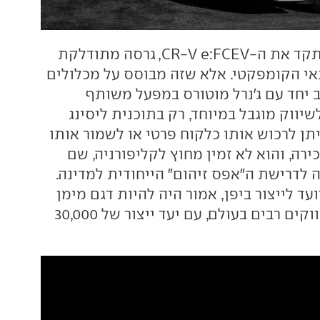
הונדה הציגה אשתקד את ה-CR-V e:FCEV, גרסה מתודלקת
אי הקומפקטי. אלא שזה מבוסס על מכלולים
 יחד עם ג'נרל מוטורס במפעל משותף
שיווק מוגבל במיוחד, רק בתוכנית ליסינג
יתן לרכוש אותו כלקוח פרטי או לשמור אותו
רה, והוא לא זמין מחוץ לקליפורניה, שם
 לדרישת ה"אפס זיהום" הייחודית למדינה.
ד לייצור ביפן, אמור היה להיות דגם מימן
מלא ולהימכר בשווקים רבים בעולם, עם יעד ייצור של 30,000