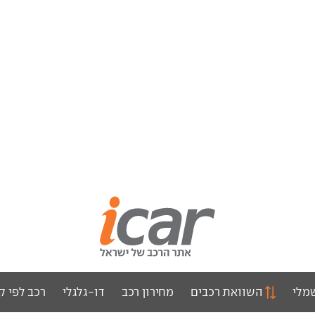
מלי
השוואת רכבים
מחירון רכב
דו-גלגלי
רכב לפי ק