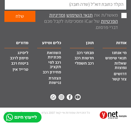
מאשר/ת את
תנאי השימוש
ומדיניות
הפרטיות
של iCar ומסכים/ה לקבל מכם
דברי פרסום.
אודות
תוכן
כלים ומידע
מדורים
מי אנחנו
מבחני רכב
השוואת
ליסינג
מכוניות
תנאי שימוש
חדשות רכב
מימון לרכב
רכב לפי
שאלות
רכב חשמלי
ביטוח רכב
תקציב
נפוצות
טרייד אין
מחירון רכב
דרושים
הצהרת
צור קשר
נגישות
כל הזכויות שמורות אי-קאר 2007 בע”מ
site by tq.soft
לייעוץ חינם