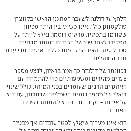
והיברידיות-נטענות," אמר.
הלחץ על דולנר, לשעבר המתכנן הראשי בקונצרן
פולקסווגן כולו, אינו פשוט. בין היתר מכיוון
שקודמו בתפקיד, מרקוס דוסמן, נאלץ לוותר על
תפקידו לאחר שנכשל בקידום המותג מבחינה
טכנולוגית, והציג התקדמות כללית איטית מדי עבור
חבר המנהלים.
בכוונתו של דולנדר, כך אמר בראיון, לבצע מספר
צעדים מהירים ומשמעותיים כדי להתמודד עם
האתגרים הרבים שעומדים בפני המותג, כולל שינוי
ריאלי של מספר דגמים חשמליים שבתכנון, עם דגש
על איכות - נקודת תורפה של המותג בשנים
האחרונות.
הוא אינו מעריך שיאלץ לפטר עובדים, אך מבטיח
החלטות מהירות יותר והשקה זריזה יותר של