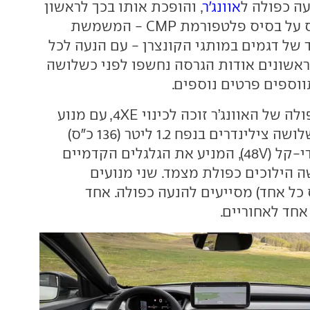
ה כפולה ל
אוונג'ר
, והופכת אותו בכך לראשון
בקבוצת סטלנטיס על בסיס פלטפורמת CMP - המשמשת
 של דגמים במותגי הקונצרן - עם הנעה לכל
 ראשונים אודות הגרסה נחשפו לפני כשלושה
וספים פרטים נוספים.
גרסת ההנעה הכפולה של האוונג’ר זוכה לכינוי 4XE, עם מנוע
בנזין מוגדש עם שלושה צילינדרים בנפח 1.2 ליטר (136 כ"ס)
נעזר מערך היברידי-קל (48V), המניע את הגלגלים הקדמיים
 הילוכים כפולת מצמד. שני מנועים
ים (29 כ”ס כל אחד) מסייעים להנעה כפולה. אחד
אחד לאחוריים.