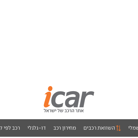
מלי
השוואת רכבים
מחירון רכב
דו-גלגלי
רכב לפי ק