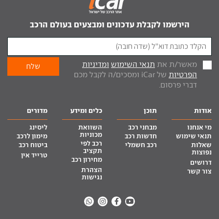
הירשמו לקבלת עדכונים ומבצעים בעולם הרכב
מאשר/ת את
תנאי השימוש
ומדיניות
הפרטיות
של iCar ומסכים/ה לקבל מכם
דברי פרסום.
אודות
תוכן
כלים ומידע
מדורים
מי אנחנו
מבחני רכב
השוואת
ליסינג
מכוניות
תנאי שימוש
חדשות רכב
מימון לרכב
רכב לפי
שאלות
רכב חשמלי
ביטוח רכב
תקציב
נפוצות
טרייד אין
מחירון רכב
דרושים
הצהרת
צור קשר
נגישות