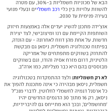
הבא של מכוניות חשמליות ב-30%, עם מטרה
להשוות עלויות בין כלי
רכב חשמלי
ים ובעלי מנועי
בעירה פנימית עד 2030.
אוצ'ידה מתכנן להשיג יעדים אלה באמצעות חיזוק
השותפות הקיימת עם רנו ומיצובישי, לצד יצירת
חדשות. על אחת מהן דווח לאחרונה - עם הונדה,
בפיתוח טכנולוגיה חשמלית. ניסאן גם מבקשת
להתחזק בשווקים מתפתחים של אמריקה
הלטינית, דרום מזרח אסיה והודו, וגם בשווקים
מבוססים בהם היא כבר מצליחה, כמו ארה"ב.
לא רק חשמליות:
ולצד ההתמקדות בטכנולוגיה
חשמלית, ניסאן מבהירה כי אינה מתכננת להפוך את
כל ארסנל דגמיה לחשמלי לחלוטין. לדברי מנכ"ל
ניסאן, רק 16 מתוך 30 הדגמים החדשים יהיו
'מחושמלים', ובכך הוא מתייחס גם להיברידיות,
היברידיות-נטענות וחשמליות לחלוטין.