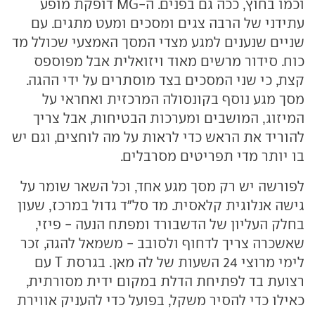
וכמו בחוץ, ככה גם בפנים. ה-MG דופקת מופע
עתידני של הרבה צגים ומסכים ומעט מתגים. עם
שניים שנענים למגע מצדי המסך האמצעי שכולל מד
כוח. סידור מרשים מאוד ויזואלית אבל מפוספס
קצת, כי שני המסכים בצד מוסתרים על ידי ההגה.
מסך מגע נוסף בקונסולה המרכזית ואחראי על
המיזוג, המושבים ומערכות הבטיחות, אבל צריך
להוריד את הראש כדי לראות על מה לוחצים, וגם יש
בו יותר מדי תפריטים מסרבלים.
לפורשה יש רק מסך מגע אחד, וכל השאר שומר על
גישה אנלוגית קלאסית. מד סל"ד גדול במרכז, שעון
בחלק העליון של הדשבורד ומפתח הנעה - פיזי,
שאשכרה צריך לדחוף ולסובב - משמאל להגה, זכר
לימי מרוצי 24 השעות של לה מאן. בגרסת T עם
רצועת בד לפתיחת הדלת במקום ידית מסורתית,
כאילו כדי להסיר משקל, בפועל כדי להעניק אווירת