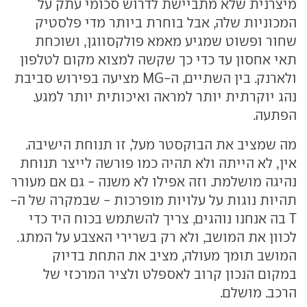
מיצרנית שלא מתביישת לדרוש סכומי עתק על
המכוניות שלה, אבל בוחרת ביותר מדי פלסטיק
שחור ופשוט שמגיע מאמא פולקסווגן, ושוכחת
תאי אחסון עד כדי כך שקשה למצוא מקום לטלפון
ולארנק. בין השתיים, ה-MG מציעה בפירוש סביבת
נהג יוקרתית יותר למראה ואיכותית יותר למגע.
הפתעה.
מה שמציב את הבוקסטר מעל, זו תנוחת הישיבה.
אין, לא הייתה ולא תהיה כמו פורשה לייצר תנוחת
נהיגה מושלמת. וזה אפילו לא משנה - גם אם מעורר
תהיות נוגות על עלויות מופרכות - שבמקרה של ה-
T בה אנחנו נוהגים, צריך להשתמש בכוח היד כדי
לכוון את המושב, ולא רק בשרירי האצבע על המתג.
המושב תומך מעולה, מציב את התחת בדיוק
במקום הנכון קרוב לאספלט ולציר המרכזי של
הרכב. מושלם.