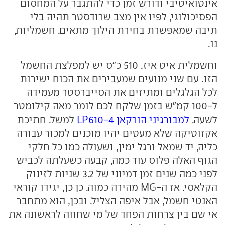
אינטואיטיבי ודורש זמן כדי להתגבר על המחסום
הפסיכולוגי, לפיו אין מצב שרודסטר תהיה בלי
תיבה שמאפשרת בחירת הילוך מתאים. חשמליות,
נו.
וחשמלית איט איז. 510 כ"ס יש למפלצת החשמל
הזו. עם שני מנועים שמעבירים את הכוח ישירות
לכל הגלגלים ומתיזים את הסייברסטר מעמידה
ל-100 קמ"ש בזמן שלקח לכם לומר מאה קילומטר
לשעה.
למבורגיני הורקאן LP610-4
למשל. חתיכת
אקזוטיקה שלא מעטים יהיו מוכנים למכור עבורה
כליה, יד שמאל ורגל ימין, ושעולה כמו כל חלקי
הגוף האלה פלוס עוד כמה, קבעה כשעלתה לכביש
לפני כמה שנים זמן דמיוני של 3.2 שניות לזינוק
הקלאסי. אז ה-MG מהירה כמוה. כן כן, יגידו קוראי
האנטי חשמל, אבל איפה הצליל. ובכן, הוא מתחבר
אי שם בין צרחות הפחד של מי שחווה לראשונה את