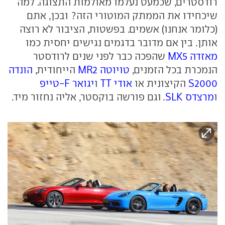
רודסטרים, שכמעט נעלמו מאולמות התצוגה. למה
שיכחידו את הממתק המוטורי הזה? ובכן, אתם
(כלומר אנחנו) אשמים. בפשטות, הציבור לא רוצה
אותן. בין אם מדובר בדגמים נגישים יחסית כמו
מאזדה MX5
שהפכה כבר לפני שנים לרודסטר
הנמכרת בכל הזמנים,
טויוטה MR2
הייחודית,
הונדה
S2000
הקיצונית או
אודי TT
ו
יגואר F-טייפ
ו
מרצדס SLK
. וגם פורשה בוקסטר, אליה נחזור מיד.