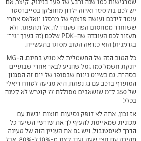
שמרגישות כמו שנה ורבע של פער בזינוק. קיצר, אם
יש לכם בוקסטר ואיזה ילדון מחוצ'קן בסייברסטר
עומד לידכם ועושה פרצוף של מרסלו וואלאס אחרי
ששוחרר ממחסום הפה שענדו לו, אל תתפתו. ולא
תעזור לכם העובדה שה-PDK שלכם (זה בערך "גיר"
בגרמנית) הוא כנראה הטוב מסוגו בתעשייה.
כל הטוב הזה של החשמלית לא מגיע בחינם. ה-MG
יונקת חשמל כמו גמל שהגיע לבאר אחרי שבועיים
בסהרה. גם בשיוט נינוח שבסופו של יום זה הסגנון
המועדף ברכב עם גג נפתח, היא מגיעה לטווח ריאלי
של 350 ק"מ שנשאבים מסוללת 77 קוט"ש לא קטנה
בכלל.
אז נכון, אתה לא דופק נסיעות חוצות יבשת עם
מכונית שמאיימת להעיף לך את שורשי השיער כל
הדרך לאיסטנבול, ויש גם את העניין הזה של טעינה
מהירה עם חצי שעה ועוד קצת מ-10% ל-80%, אבל