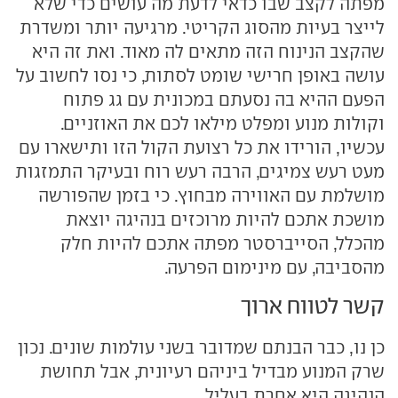
מפתה לקצב שבו כדאי לדעת מה עושים כדי שלא
לייצר בעיות מהסוג הקריטי. מרגיעה יותר ומשדרת
שהקצב הנינוח הזה מתאים לה מאוד. ואת זה היא
עושה באופן חרישי שומט לסתות, כי נסו לחשוב על
הפעם ההיא בה נסעתם במכונית עם גג פתוח
וקולות מנוע ומפלט מילאו לכם את האוזניים.
עכשיו, הורידו את כל רצועת הקול הזו ותישארו עם
מעט רעש צמיגים, הרבה רעש רוח ובעיקר התמזגות
מושלמת עם האווירה מבחוץ. כי בזמן שהפורשה
מושכת אתכם להיות מרוכזים בנהיגה יוצאת
מהכלל, הסייברסטר מפתה אתכם להיות חלק
מהסביבה, עם מינימום הפרעה.
קשר לטווח ארוך
כן נו, כבר הבנתם שמדובר בשני עולמות שונים. נכון
שרק המנוע מבדיל ביניהם רעיונית, אבל תחושת
הנהיגה היא אחרת בעליל.