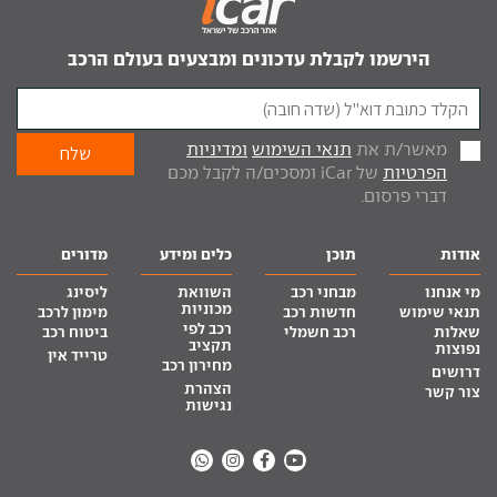
הירשמו לקבלת עדכונים ומבצעים בעולם הרכב
מאשר/ת את
תנאי השימוש
ומדיניות
הפרטיות
של iCar ומסכים/ה לקבל מכם
דברי פרסום.
אודות
תוכן
כלים ומידע
מדורים
מי אנחנו
מבחני רכב
השוואת
ליסינג
מכוניות
תנאי שימוש
חדשות רכב
מימון לרכב
רכב לפי
שאלות
רכב חשמלי
ביטוח רכב
תקציב
נפוצות
טרייד אין
מחירון רכב
דרושים
הצהרת
צור קשר
נגישות