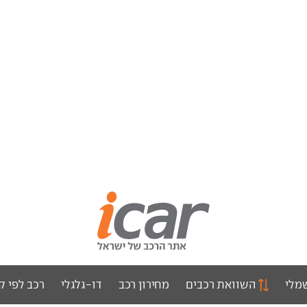
מלי
השוואת רכבים
מחירון רכב
דו-גלגלי
רכב לפי ק