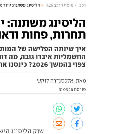
רכב
מוסף הרכב 4.26
הליסינג משתנה: יותר מו
הליסינג משתנה: יו
תחרות, פחות ודאו
איך שינתה הפלישה של המותגי
החשמליות איבדו גובה, מה דו
צפוי בהמשך 2026? כינסנו את אנשי הענף לדיון
מאת: אלכסנדרה לוקש
פורסם 31.03.26
שוק הליסינג היש