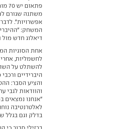
פתאום
משתנה שגורם לתח
אפשרויות". לדבר
המשחק: "ההיברידי
דיאלוג חדש מול ה
אחת הסוגיות המר
לחשמליות, אחרי 
להשתלט על השוק. 
היברידיים ורכבי 
והציע הסבר: ההט
והוודאות לגבי ער
"אנחנו נמצאים במ
לאלטרנטיבה נוחה 
בדלק וגם בגלל שו
ברזילי סבור כי ה