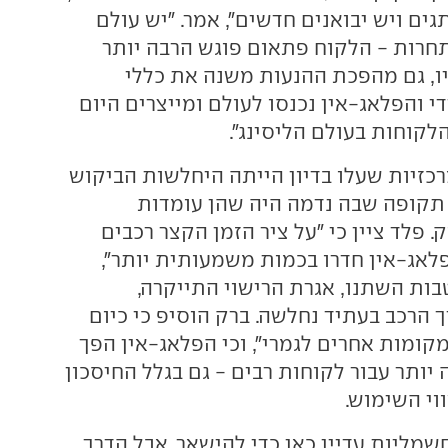
 יש 70 מותגים ויש יבואנים חדשים", אמר. "יש עולם
רות - הלקוח פתאום פוגש הרבה יותר
יו, גם מהפכת ההנעות משנה את כללי
 והפלאג-אין נכנסו לעולם ומייצרים היום
לקוחות בעולם הליסינג".
כזיות שעלו בדיון הייתה היחלשות הביקוש
תקופה שבה נדמה היה שהן עומדות
פלד ציין כי "על ציר הזמן הקצר רכבים
פלאג-אין חדרו בכמות משמעותית יותר",
בות השתנו, אגרת הרישוי התייקרה,
ך הרכב בעתיד נחלשה. ברק הוסיפ כי כיום
קומות אחרים לגמרי", וכי הפלאג-אין הפך
יותר עבור לקוחות רבים - גם בגלל החיסכון
וי השימוש.
חשמליות עדיין כאן כדי להישאר, אבל הדרך