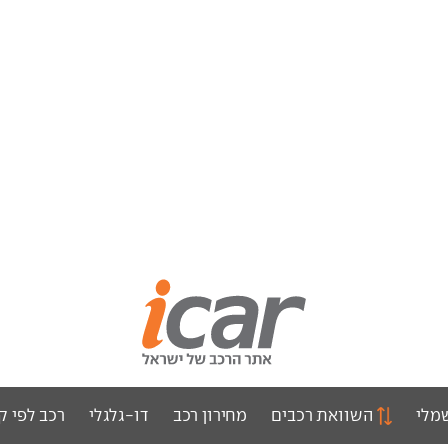
מלי
השוואת רכבים
מחירון רכב
דו-גלגלי
רכב לפי ק