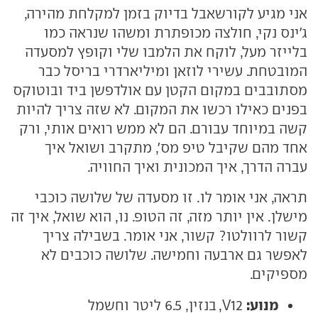
אני מגיע לקורשאבל בדיוק בזמן למקלחת מהירה,
ג'ינס נקי, חולצה מכופתרת ומשהו שנראה כמו
בלייזר מעל, לוקח את הלמבו שלי וקופץ למסעדה
המובטחת. עשירי לוזאן ומיליארדרי בריסל כבר
מסתובבים במקום הקטן עם אולדפשן ביד ובוטוקס
בפנים כאילו רכשו את המקום. לא שזה צריך להיות
קשה במיוחד עבורם. הם לא ממש רואים אותי, ורק
אחד מהם שקיבל טיפ מס', מתקרב ושואל איך
עברה הדרך, איך המכונית ואיך החוויה.
תראה, אני אומר לו. זו מסעדה של שלושה כוכבי
מישלן. אין יותר מזה, זה הטופ. נו, הוא שואל, איך זה
קשור לרוולטו? קשור, אני אומר. בשבילה צריך
לאפשר גם ארבעה וחמישה. שלושה כוכבים לא
מספיקים.
מנוע:
V12, בנזין, 6.5 ליטר וחשמל