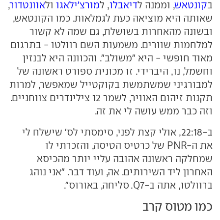
ב
קונטאש
, וממנה ל
דיאבלו
, ל
מורצ'ילאגו
ול
אוונטדור
,
שאותה היא מוציאה כעת לגמלאות. כמו הקונטאש,
ובשונה מהאחרות בשושלת, גם שמה לא קשור
למלחמות שוורים. משמעות השם רוולטו - בתרגום
מאוד חופשי - היא "משולב". והכוונה היא לבנזין
וחשמל, נו, היברידי. זו מכונית ספורט ראשונה של
למבורגיני שמשתמשת בקוקטייל שמאפשר, למרות
תקנות זיהום האוויר, לשמר 12 צילינדרים צווחניים.
וזה כבר ממש עושה לי את זה.
ב-22:18, אולי קצת לפני, סימסתי לס' שישלח לי
את ה-PNR של כרטיס הטיסה, והזכרתי לו
שמחלקה ראשונה אהובה עליי יותר מהכיסא
האחרון ליד השירותים. אה, ועוד דבר. "אני נוהג
ברוולטו, אתה ב-Q7. סליחה, באורוס".
כמו מטוס קרב