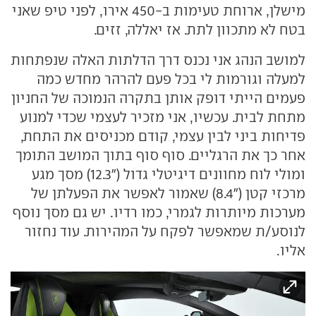
מישלן, ארוחת טעימות ב-450 אירו, לפני טיפ שאני
בטח לא מתכוון לתת. אז יאללה, זזים.
למושב הנהג אני נכנס דרך הדלתות האלה שנפתחות
למעלה וגורמות לי בכל פעם להרהר מחדש כמה
פעמים הייתי דופק אותן בתקרה הנמוכה של החניון
מתחת לבית. עכשיו, אני מזכיר לעצמי שכדי למנוע
פדיחות ביני לבין עצמי, קודם מכניסים את התחת,
אחר כך את הרגליים. סוף סוף בתוך המושב התומך
ומולי לוח מחוונים דיגיטלי גדול ("12.3) מסך מגע
מרכזי קטן ("8.4) שאמור לאפשר את הפעלתן של
מערכות מיותרות לגמרי, כמו רדיו. יש גם מסך נוסף
לנוסע/ת שמאפשר לפקח על המהירות. עוד נחזור
אליו.