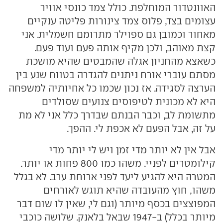
האוונטדור המוחלפת. כולל צמד כונסי אוויר
עצומים בצד, פלוס צמד צינורות פליטה ענקיים
מאחור וכמובן גם ספוילר מתרומם חשמלית. אני
קצת מאוהב, ולכן מקיף אותה פעם ועוד פעם.
כשאצא מהחניון אגלה שהמבטים שהיא מושכת
מסתם עוברי אורח ניתנים להגדרה בטווח שנע בין
הערצה לסגידה. אז נכון שכמו כל אחיותיה למשפחה
היא לא מכונית לטיפוסים צנועים שסולדים
מתשומת לב, וכבר הבנתם שבדרך כלל אני לא מת
על זה, אבל הפעם לא אכפת לי. ההפך.
אבל אין לא יותר מדי זמן ויש לי יותר מדי
קילומטרים לפניי. משהו כמו 800 פחות או יותר.
המטרה היא להגיע ליעד לפני ארוחת ערב. לא בגלל
משהו, חוץ מהעובדה שהיא תוגש לאורחים
המפוצצים בכסף מיותר (וגם לי, שאין לו שום דבר
מיותר בכלל) ב-1947 שבאל בלאנק. שלושה כוכבי