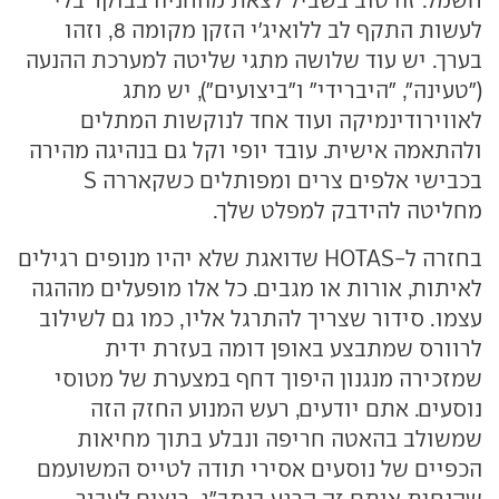
לעשות התקף לב ללואיג'י הזקן מקומה 8, וזהו
בערך. יש עוד שלושה מתגי שליטה למערכת ההנעה
("טעינה", "היברידי" ו"ביצועים"), יש מתג
לאווירודינמיקה ועוד אחד לנוקשות המתלים
ולהתאמה אישית. עובד יופי וקל גם בנהיגה מהירה
בכבישי אלפים צרים ומפותלים כשקאררה S
מחליטה להידבק למפלט שלך.
בחזרה ל-HOTAS שדואגת שלא יהיו מנופים רגילים
לאיתות, אורות או מגבים. כל אלו מופעלים מההגה
עצמו. סידור שצריך להתרגל אליו, כמו גם לשילוב
לרוורס שמתבצע באופן דומה בעזרת ידית
שמזכירה מנגנון היפוך דחף במצערת של מטוסי
נוסעים. אתם יודעים, רעש המנוע החזק הזה
שמשולב בהאטה חריפה ונבלע בתוך מחיאות
הכפיים של נוסעים אסירי תודה לטייס המשועמם
שהנחית אותם זה הרגע בנתב"ג. רוצים לעבור