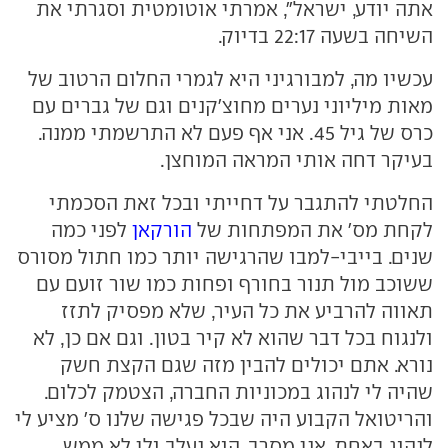
אתה יודע, ישראל", אמרתי אוטומטית וסגרתי את
השיחה בשעה 22:17 בדיוק.
עכשיו מה, למבורגיני היא לגמרי החלום הרטוב של
מאות מיליוני נערים מחוצ'קנים וגם של גברים עם
כרס של גיל 45. אני אף פעם לא התרשמתי ממנה.
בעיקר דחה אותי המראה המוחצן.
החלטתי להתגבר על דחייתי ובכל זאת הסכמתי
לקחת מס' את המפתחות של
הורקאן
לפני כמה
שנים. בייבי-למבו שהרגישה יותר כמו חתול מסורס
ששוכב מול תנור בחורף ופחות כמו שור זועם עם
תאווה להרביע את כל העיר, שלא מפסיק לתזז
ולנגוח בכל דבר שהוא לא קיר בטון. וגם אם כן, לא
נורא. אתם יכולים להבין מזה שגם הקצת חשק
שהיה לי לנהוג במכוניות החברה, הצטמק לכלום.
והריטואל הקבוע היה שבכל פגישה שלנו ס' מציע לי
לנהוג באחת, אני מסרב, הוא נעלב ולי לא ממש