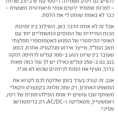
להציע. גם זינוק מעמידה ל-100 קמ"ש ב-2.5 שניות
- למרות שתמיד ירשים אותי תיאורטית ומעשית -
כבר לא באמת שומט לי את הלסת.
אבל זה לא אותו הדבר. כאן, השילוב בין זמינות
הכוח המיידית של הסוסים החשמליים יחד עם
האופי ההיסטרי של המנוע האטמוספרי מפלצתי
תאב הסל"ד, מייצר אירוע מגלקסיה אחרת. הזמן
שעובר בין שיוט רגוע ב-100 קמ"ש לדחיפה חזקה
בגב גם ב-250 קמ"ש כאילו יש לך עוד כמה מאות
בדרך, מעיף את המוח לכיוונים שהוא לא מכיר.
אגב, זה קורה בערך בזמן שלוקח לכם לקרוא את
המשפט האחרון, רק שזה מלווה בקונצרט ווקאלי
משותף שבו עושים יד אחת הפילהרמונית של וינה,
ראמשטיין, מטאליקה ו-AC/DC, רק בדיסטורשן
פסיכי.