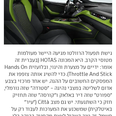
גישת תפעול הרוולטו מגיעה היישר מעולמות
מטוסי הקרב. היא המכונה HOTAS (בעברית זה
אומר: ידיים על מצערת והיגוי, ובלועזית Hands On
Throttle And Stick). כדי להשיג אותה צופפו את
המפסקים החשובים על ההגה. יש אחד מרכזי בצבע
אדום לשליטה במצבי נהיגה - "סטרדה" שזה נורמלי,
"ספורט" שזה דיר באלאק ו"קורסה" שזה תחזיק
חזק כי השתגעתי. יש גם מצב Città ("עיר"
באיטלקית) שמשכנע את המערכות לעבוד רק על
חשמל. זה טוב בשביל לצאת מהחניה בבוקר בלי