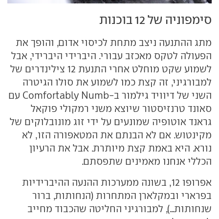
סימפוניה של 12 בוכנות
מתג ההתנעה ניצב מתחת לכיסוי אדום, והופך את
הפעולה לטקס מאכזב עבורי. היברידי היברידי, אבל
לשמוע שקט מוחלט אחרי התנעת 12 צילינדרים של
למבורגיני, זה קצת כמו לשמוע את סולו הגיטרה
השני של דיוויד גילמור ב-Comfortably Numb עם
סאונד טרנזיסטור שיוצא משני רמקולי פוקאל
גראנד אוטופיה שמונעים על ידי זוג מונובלוקים של
מקינטוש. אם לא הבנתם את המטאפורה הזו, לא
נורא. היא באמת קצת מיותרת. אבל את הרעיון
הכללי אנחנו מאמינים שתפסתם.
אפרופו 12, בשונה ממערכות ההנעה ההיברידיות
בפרארי ובמקלארן המתחרות (הנחותות, ברור
שנחותות...), למבורגיני החליטה שהכבוד מחייב