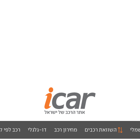
מלי
השוואת רכבים
מחירון רכב
דו-גלגלי
רכב לפי ק