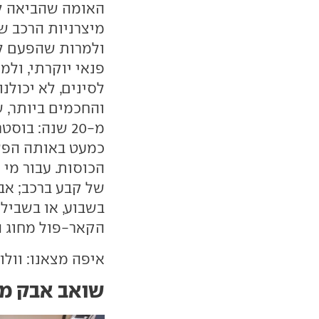
האומה שהביאה לע
מיצרניות הרכב ש
ולמרות שהפעם לא
פנאי יוקרתי, ולמ
לסינים, לא יכול
מ-20 שנה: ב
כמעט באותה הפש
הכוסות. עבור מי 
של קבע ברכב; א
בשבוע, או בשביל
הקאר-פול מחוג הג
איפה מצאנו: וולוו XC90, וולוו 60
שואב אבק מו