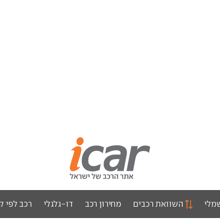
מלי
השוואת רכבים
מחירון רכב
דו-גלגלי
רכב לפי ק