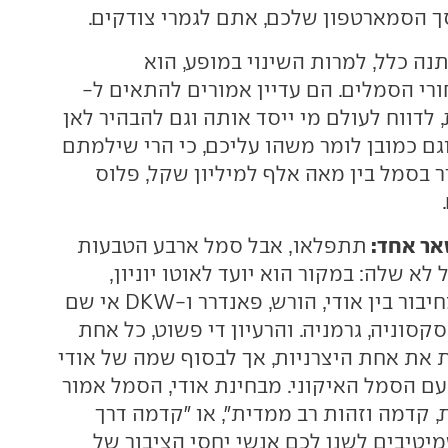
 הסמארטפון שלכם, אתם לגמרי צודקים.
ה כלל, למרות השינוי במופע, הוא
 הסמלים. הם עדיין אמורים להתאים ל-
ית, לדווח לעולם מי ייסד אותה וגם להבהיר לאן
גם כמובן לומר משהו עליכם, כי הרי שילמתם
 בסמל בין מאה אלף למיליון שקל, פלוס
אר אחד:
תתפלאו, אבל סמל ארבע הטבעות
לא שלה: במקור הוא יועד לאוטו יוניון,
יצרנית שנוצרה מחיבור בין אודי, הורש, פאנדרר ו-DKW אי שם
רה בסקסוניה, גרמניה. והרעיון די פשוט, כל אחת
את אחת היצרניות, אך לבסוף שמה של אודי
עם הסמל האיקוני. מבחינת אודי, הסמל אמור
, קדמה וזהות רב ממדית", או "קדמה דרך
מיטיבים לשנן לכם אנשי יחסי הציבור של