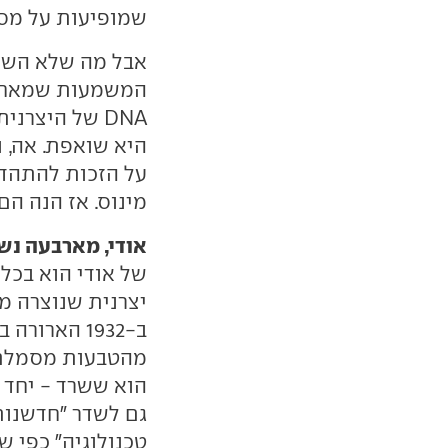
שמופיעות על מסך
אבל מה שלא השתנ
המשמעות שמאחורי
DNA של היצרנ
היא שואפת. אה, ו
על הזכות להתהדר
מינוס. אז הנה הם.
אודי, מארבעה נש
של אודי הוא בכלל 
ב-1932 הארו
מהטבעות מסמלת 
הוא ששרד - יחד 
גם לשדר "חדשנות
טכנולוגיה" כפי ש