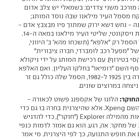
א מורכב משני צדדים: בשמאלי יש צלב אדום
קח מסמל העיר מילאנו שבה נוסד המותג;
נה - נחש דשא ירוק שמתוך פיו מבצבץ אדם -
סמלה של משפחת ויסקונטי, שליטי העיר מילאנו במאה ה-14.
סמל רק "אלפא" (תשכחו מהא' ב' היווני,
ל "מפעל רכב לומברדי, חברה ציבורית"
סי בטירוף). עם רכישת המותג על ידי ניקולא
או ב-1918, נוסף השם "רומיאו" בחלקו העליון. ואם האלפא
רומיאו שלכם יוצרה בין 1925 ל-1982, הסמל שלה כולל גם זר
 ניצחה במרוצים שונים.
חוקר:
הלוגו של אקספנג פשוט לכאורה -
האות X מגיעה מהשם Xpeng. אלא שהיצרנית בחרה בו גם כדי
לסמל את אותה אות מהמילה Explorer ("חוקר"), כדי להדגיש
ל מחקר. אה, רגע. הוא גם אמור לדמות כנפי
את חופש התנועה, כך לפי היצרנית. מי אמר