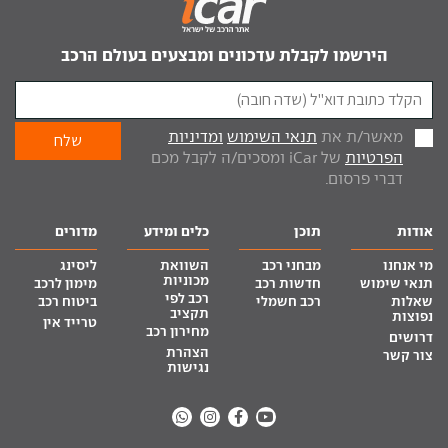
הירשמו לקבלת עדכונים ומבצעים בעולם הרכב
מאשר/ת את
תנאי השימוש
ומדיניות
הפרטיות
של iCar ומסכים/ה לקבל מכם
דברי פרסום.
אודות
תוכן
כלים ומידע
מדורים
מי אנחנו
מבחני רכב
השוואת
ליסינג
מכוניות
תנאי שימוש
חדשות רכב
מימון לרכב
רכב לפי
שאלות
רכב חשמלי
ביטוח רכב
תקציב
נפוצות
טרייד אין
מחירון רכב
דרושים
הצהרת
צור קשר
נגישות