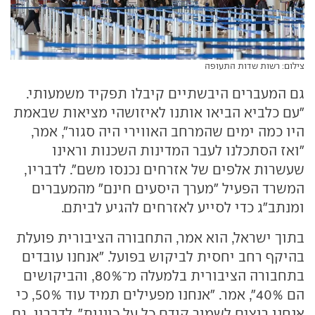
צילום: רשות שדות התעופה
גם המעברים היבשתיים קיבלו תפקיד משמעותי.
"עם כלביא הביאו אותנו לאיזושהי מציאות שבאמת
היו כמה ימים שהמרחב האווירי היה סגור", אמר,
"ואז הסתכלנו לעבר המדינות השכנות וראינו
שעשרות אלפים של אזרחים נכנסו משם". לדבריו,
המשרד הפעיל "מערך היסעים חינם" מהמעברים
ומנתב"ג כדי לסייע לאזרחים להגיע לביתם.
בתוך ישראל, הוא אמר, התחבורה הציבורית פועלת
בהיקף רחב יחסית לביקוש בפועל. "אנחנו עובדים
בתחבורה הציבורית בלמעלה מ־80%, והביקושים
הם 40%", אמר. "אנחנו מפעילים תמיד עוד 50%, כי
אנחנו רוצים לשמור קודם כל על כוננות". לדבריו, גם