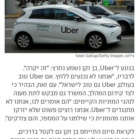
צילום: Sean Gallup/Getty Images
בנוגע ל־Uber, בן זקן נשמע נחרץ: "זה יקרה".
לדבריו, "אנחנו לא נכנעים ללחץ. אם Uber טוב
בעולם, Uber גם טוב לישראל". עם זאת, הבהיר כי
לצד קידום המהלך, המשרד גם מבקש לתת מענה
לנהגי המוניות הקיימים: "הם אומרים לנו, אנחנו לא
מתנגדים ל־Uber. אנחנו רוצים פשוט שלא יזרקו
אותנו מהמונית כי שילמנו על המספר, והם צודקים".
לקראת סיום התייחס בן זקן גם לקטל בדרכים,