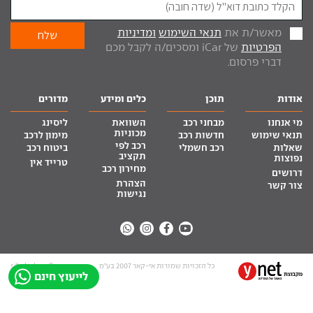
מאשר/ת את
תנאי השימוש
ומדיניות
הפרטיות
של iCar ומסכים/ה לקבל מכם
דברי פרסום.
אודות
תוכן
כלים ומידע
מדורים
מי אנחנו
מבחני רכב
השוואת
ליסינג
מכוניות
תנאי שימוש
חדשות רכב
מימון לרכב
רכב לפי
שאלות
רכב חשמלי
ביטוח רכב
תקציב
נפוצות
טרייד אין
מחירון רכב
דרושים
הצהרת
צור קשר
נגישות
כל הזכויות שמורות אי-קאר 2007 בע”מ
site by tq.soft
לייעוץ חינם