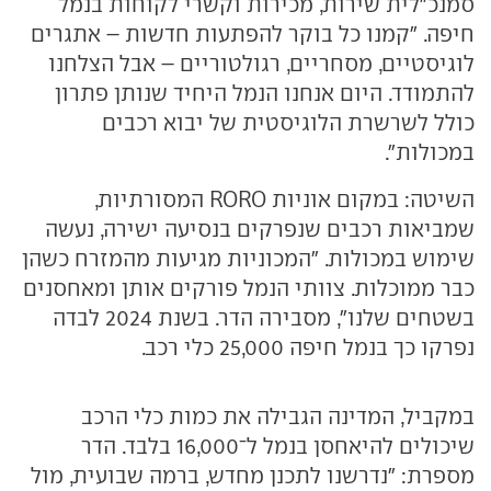
סמנכ"לית שירות, מכירות וקשרי לקוחות בנמל
חיפה. "קמנו כל בוקר להפתעות חדשות – אתגרים
לוגיסטיים, מסחריים, רגולטוריים – אבל הצלחנו
להתמודד. היום אנחנו הנמל היחיד שנותן פתרון
כולל לשרשרת הלוגיסטית של יבוא רכבים
במכולות".
השיטה: במקום אוניות RORO המסורתיות,
שמביאות רכבים שנפרקים בנסיעה ישירה, נעשה
שימוש במכולות. "המכוניות מגיעות מהמזרח כשהן
כבר ממוכלות. צוותי הנמל פורקים אותן ומאחסנים
בשטחים שלנו", מסבירה הדר. בשנת 2024 לבדה
נפרקו כך בנמל חיפה 25,000 כלי רכב.
במקביל, המדינה הגבילה את כמות כלי הרכב
שיכולים להיאחסן בנמל ל־16,000 בלבד. הדר
מספרת: "נדרשנו לתכנן מחדש, ברמה שבועית, מול