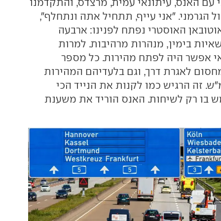
 עם האנס, עיתונאי עמית, מרצדס, והתקדמנו
ול הגרמני. "אני עייף, תתחיל אתה ונתחלף",
טובאן האוסטרי נפתח לפנינו: ארבעה
איות בימין, מנהרות מרהיבות. למרות
י אפשר היה לפתח מהירות. כל מספר
חסום לאגרת דרך, וגם בלעדיהם המהירות
לה ל-130 קמ"ש. זה הרגיש כמו לקנות את הנייד הכי
 בו רק לשיחות. האנס הוריד את משענת