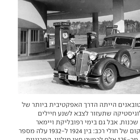
ובאנים הייתה הדרך האפקטיבית ביותר של
וגיסטיקה שתעזור לצבא לשנע חיילים
כנות. אבל גם בימי רפובליקת ויימאר
גרמניה הפכה למקום של חולי רכב: בין 1924 ל-1932 עלה מספר
כלי הרכב במדינה מכ-125 אלף לכמעט חצי מיליון. המכוניות