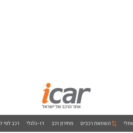
מלי
השוואת רכבים
מחירון רכב
דו-גלגלי
רכב לפי ק