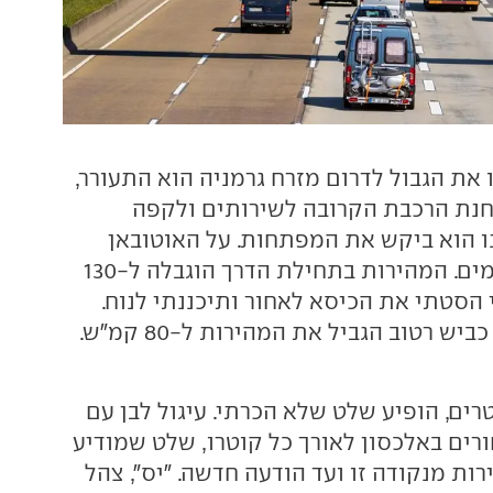
את הגבול לדרום מזרח גרמניה הוא התעורר,
נת הרכבת הקרובה לשירותים ולקפה
נו הוא ביקש את המפתחות. על האוטובאן
הגרמני אין מחסומים. המהירות בתחילת הדרך הוגבלה ל-130
 הסטתי את הכיסא לאחור ותיכננתי לנוח.
שלט שהתריע על כביש רטוב הגביל את המהירות ל-80 קמ"ש.
ים, הופיע שלט שלא הכרתי. עיגול לבן עם
ים באלכסון לאורך כל קוטרו, שלט שמודיע
רות מנקודה זו ועד הודעה חדשה. "יס", צהל