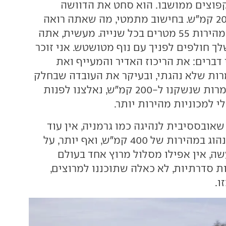
פוצים ממושבו. הוא סחט את הדוושה
והמחוג קפץ ל-200 קמ"ש. בחישוב מתמטי, מה שאתה רואה
הוא נוף שנעלם במהירות 55 מטרים בכל שנייה. מעשית, אתה
ך חולפים לפניך עם נוף מטושטש. אני זוכר
דברים: את הריכוז האדיר והמעייף ואת
רות שלא נהגתי, ובעיקר את העובדה שבחלק
לא קטן מהדרך, למרות שנשקנו ל-200 קמ"ש, נאלצנו לפנות
 למכוניות מהירות יותר.
שאובססיבית לנהיגה כמו גרמניה, אין עוד
ארץ שבה מותר לנהוג במהירות של 400 קמ"ש, ואף יותר, על
שה, אין אפילו מסלול מרוץ אחד בעולם
 סדרתיות, לא כאלה שתוכננו למרוצים,
ו.