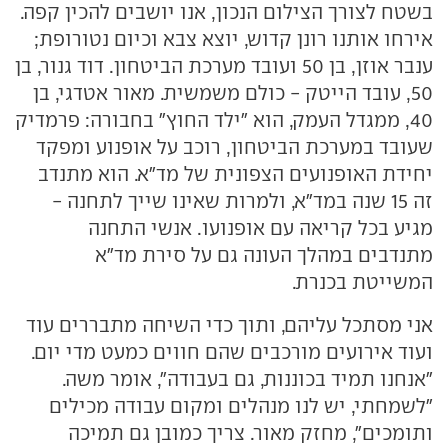
בשטח לצורך הצילום הנכון, אנו יושבים להכין קפה.
אירחו אותנו רונן קדוש, יוצא צבא וכיום נטורופת;
ענבר אוזן, בן 50 ועובד מערכת הביטחון. דוד גנור, בן
50, עובד הייטק - כולם משמשית. מאור אטדגי, בן
40, ממגדל העמק, הוא "ילד החוץ" בחבורה: פרמדיק
שעובד במערכת הביטחון, רוכב על אופנוע ומפקד
יחידת האופנועים הצפונית של מד"א. הוא מתנדב
זה 15 שנה במד"א, ולמרות שאינו שייך לתחנה -
מגיע בכל קריאה עם אופנועו. אנשי התחנה
מתנדבים במהלך העונה גם על סירת מד"א
המשייטת בכנרת.
אני מסתכל עליהם, ותוך כדי השיחה מתבררים עוד
ועוד אירועים מורכבים שהם חווים כמעט מדי יום.
"אנחנו תמיד בכוננות, גם בעבודה", אומר משה.
"לשמחתי, יש לנו מנהלים ומקום עבודה מכילים
ותומכים", מחזק מאור. צריך כמובן גם תמיכה