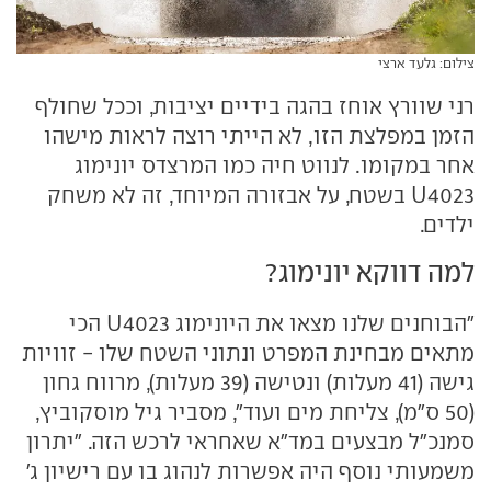
צילום: גלעד ארצי
רני שוורץ אוחז בהגה בידיים יציבות, וככל שחולף
הזמן במפלצת הזו, לא הייתי רוצה לראות מישהו
אחר במקומו. לנווט חיה כמו המרצדס יונימוג
U4023 בשטח, על אבזורה המיוחד, זה לא משחק
ילדים.
למה דווקא יונימוג?
"הבוחנים שלנו מצאו את היונימוג U4023 הכי
מתאים מבחינת המפרט ונתוני השטח שלו - זוויות
גישה (41 מעלות) ונטישה (39 מעלות), מרווח גחון
(50 ס"מ), צליחת מים ועוד", מסביר גיל מוסקוביץ,
סמנכ"ל מבצעים במד"א שאחראי לרכש הזה. "יתרון
משמעותי נוסף היה אפשרות לנהוג בו עם רישיון ג'