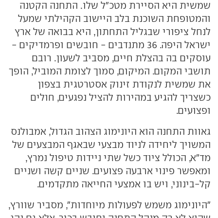
שמשית היא הסיירת מטכ"ל שלו. התחנה הקטנה
והמטופחת השוכנת בלב היישוב הקהילתי שמעל
לנחל ציפורי שבגליל התחתון, היא בבואה של ארץ
ישראל היפה. 36 מתנדבים - חובשים ופרמדיקים -
עוסקים בה בהצלת חיים, מסביב לשעון. רובם
תושבי המקום. המיקום, סמוך לצומת המוביל, הופך
את שמשית לנקודת זינוק אסטרטגית בצפון
כשצריך להגיע במהירות להציל נפגעים, חולים
ופצועים.
גאוות התחנה הוא היונימוג הצהוב הגדול, אמבולנס
המשויך ליחידה לניוד מבצעי שבאגף המבצעים של
מד"א, הכולל ציוד כשל שתי ניידות טיפול נמרץ,
ומאפשר פינוי ארבעה פצועים. שניים קשה ושניים
קל-בינוני, ויש בו אמצעי החייאה מתקדמים.
"היונימוג משמש לפעולות מיוחדות", מסביר שוורץ,
שהוא לא רק מנהל התחנה וחובש בכיר, אלא גם נהג