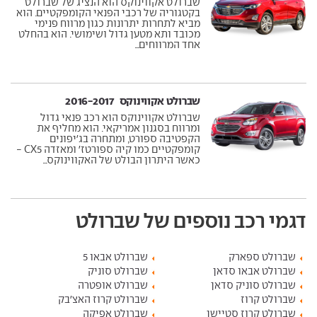
שברולט אקווינוקס הוא הנציג של שברולט
בקטגוריה של רכבי הפנאי הקומפקטיים. הוא
מביא לתחרות יתרונות כגון מרווח פנימי
מכובד ותא מטען גדול ושימושי. הוא בהחלט
אחד המרווחים...
שברולט אקווינוקס ‏ 2016-2017
שברולט אקווינוקס הוא רכב פנאי גדול
ומרווח בסגנון אמריקאי. הוא מחליף את
הקפטיבה ספורט, ומתחרה בג'יפונים
קומפקטיים כמו קיה ספורטז' ומאזדה CX5 -
כאשר היתרון הבולט של האקווינוקס...
דגמי רכב נוספים של שברולט
שברולט ספארק
שברולט אבאו 5
שברולט אבאו סדאן
שברולט סוניק
שברולט סוניק סדאן
שברולט אופטרה
שברולט קרוז
שברולט קרוז האצ'בק
שברולט קרוז סטיישן
שברולט אפיקה