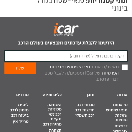
תתי קטגוריות:
פנאי-שטח בגודל
בינוני
הירשמו לקבלת עדכונים ומבצעים בעולם הרכב
מאשר/ת את
תנאי השימוש
ומדיניות
הפרטיות
של iCar ומסכים/ה לקבל מכם
דברי פרסום.
אודות
תוכן
כלים ומידע
מדורים
מי אנחנו
מבחני רכב
השוואת
ליסינג
מכוניות
תנאי שימוש
חדשות רכב
מימון לרכב
רכב לפי
שאלות
רכב חשמלי
ביטוח רכב
תקציב
נפוצות
טרייד אין
מחירון רכב
דרושים
הצהרת
צור קשר