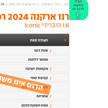
רכב
רנו
ארקנה
רנו ארקנה רכב חדש
1.6 היברידי Iconic
רנו ארקנה 2024
רכ
1.6 היברידי Iconic
תעודת זהות
שנת דגם
מספר דלתות
הדגם אינו משו
מקומות ישיבה
קבוצת שווי
שווי שימוש רציף
אחריות
שנת השקת הדגם