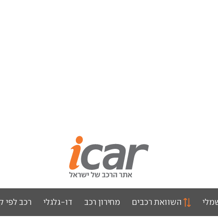
מלי
השוואת רכבים
מחירון רכב
דו-גלגלי
רכב לפי ק