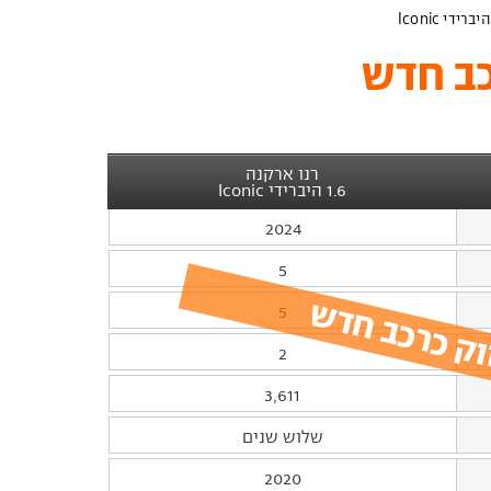
ב חדש
רנו ארקנה
1.6 היברידי Iconic
2024
5
וק כרכב חדש
5
2
3,611
שלוש שנים
2020