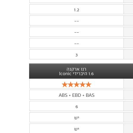
1.2
--
--
--
3
רנו ארקנה
1.6 היברידי Iconic
ABS + EBD + BAS
6
יש
יש