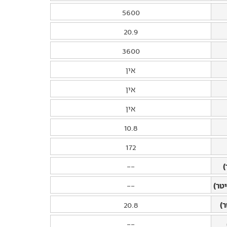
5600
20.9
3600
אין
אין
אין
10.8
172
)
--
טר)
--
)
20.8
--