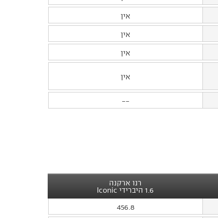
אין
אין
אין
אין
--
רנו ארקנה
1.6 היברידי Iconic
456.8