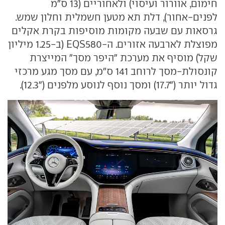
חימום, אוורור ועיסוי) ולאחוריים (13 ס"מ
לפנים-אחור), דלת תא מטען חשמלית וחלון שמש.
גרסאות עם שבעה מקומות מוסיפות בקרת אקלים
מפוצלת לארבעה אזורים. ה-
EQS580
(ב-1.25 מיליון
שקל) מוסיף את מערכת "היפר מסך" המייצרת
קונסולת-מסך לרוחב 141 ס"מ, עם מסך מגע מרכזי
גדול יותר ("17.7) ומסך נוסף לנוסע מלפנים ("12.3).