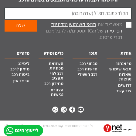
מאשר/ת את
תנאי השימוש
ומדיניות
הפרטיות
של iCar ומסכים/ה לקבל מכם
דברי פרסום.
אודות
תוכן
כלים ומידע
מדורים
מי אנחנו
מבחני רכב
השוואת
ליסינג
מכוניות
תנאי שימוש
חדשות רכב
מימון לרכב
רכב לפי
שאלות
רכב חשמלי
ביטוח רכב
תקציב
נפוצות
טרייד אין
מחירון רכב
דרושים
הצהרת
צור קשר
נגישות
כל הזכויות שמורות אי-קאר 2007 בע”מ
site by tq.soft
לייעוץ חינם